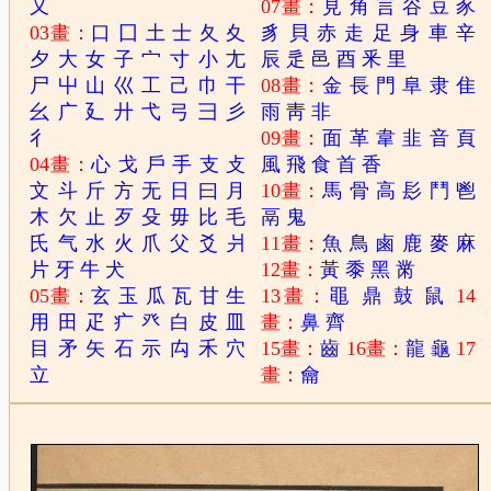
又
07畫：
見
角
言
谷
豆
豕
03畫：
口
囗
土
士
夂
夊
豸
貝
赤
走
足
身
車
辛
夕
大
女
子
宀
寸
小
尢
辰
辵
邑
酉
釆
里
尸
屮
山
巛
工
己
巾
干
08畫：
金
長
門
阜
隶
隹
幺
广
廴
廾
弋
弓
彐
彡
雨
靑
非
彳
09畫：
面
革
韋
韭
音
頁
04畫：
心
戈
戶
手
支
攴
風
飛
食
首
香
文
斗
斤
方
无
日
曰
月
10畫：
馬
骨
高
髟
鬥
鬯
木
欠
止
歹
殳
毋
比
毛
鬲
鬼
氏
气
水
火
爪
父
爻
爿
11畫：
魚
鳥
鹵
鹿
麥
麻
片
牙
牛
犬
12畫：
黃
黍
黑
黹
05畫：
玄
玉
瓜
瓦
甘
生
13畫：
黽
鼎
鼓
鼠
14
用
田
疋
疒
癶
白
皮
皿
畫：
鼻
齊
目
矛
矢
石
示
禸
禾
穴
15畫：
齒
16畫：
龍
龜
17
立
畫：
龠