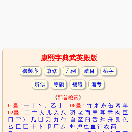
康熙字典武英殿版
御製序
纂修
凡例
總目
檢字
辨似
等韻
補遺
備考
《
部首檢索
》
01畫：
一
丨
丶
丿
乙
亅
06畫：
竹
米
糸
缶
网
羊
02畫：
二
亠
人
儿
入
八
羽
老
而
耒
耳
聿
肉
臣
冂
冖
冫
几
凵
刀
力
勹
自
至
臼
舌
舛
舟
艮
色
匕
匚
匸
十
卜
卩
厂
厶
艸
虍
虫
血
行
衣
襾