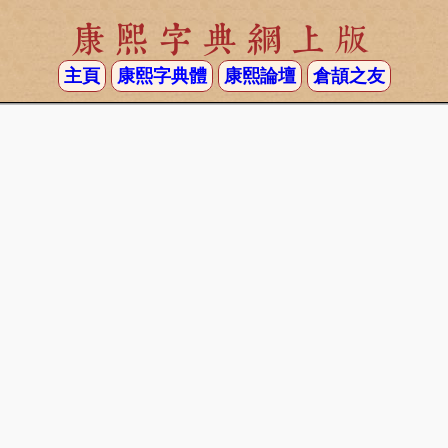
康熙字典網上版
主頁
康熙字典體
康熙論壇
倉頡之友