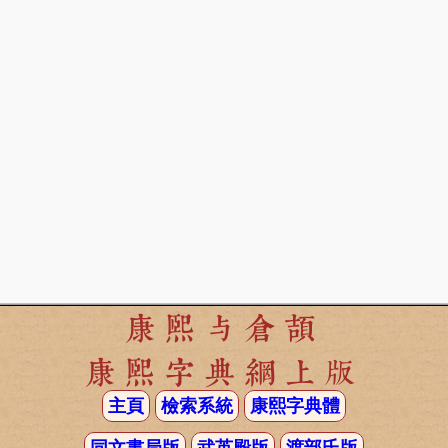
康熙与倉頡
康熙字典網上版
主頁
檢索系統
康熙字典體