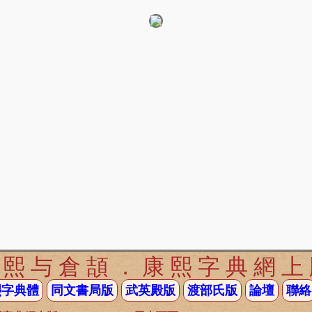
康熙与倉頡
．
康熙字典網上
熙字典體
同文書局版
武英殿版
渡部氏版
論壇
聯絡