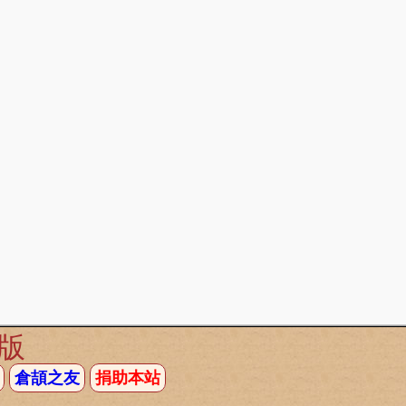
版
倉頡之友
捐助本站