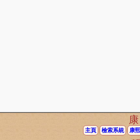
主頁
檢索系統
康