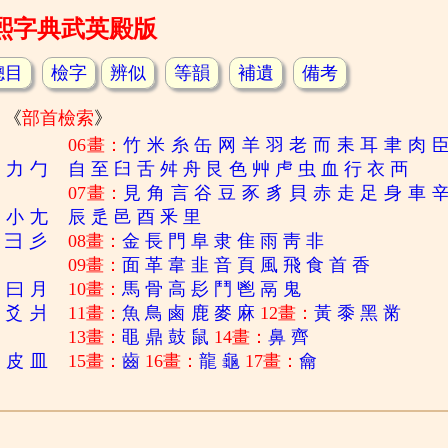
熙字典武英殿版
總目
檢字
辨似
等韻
補遺
備考
《
部首檢索
》
06畫：
竹
米
糸
缶
网
羊
羽
老
而
耒
耳
聿
肉
刀
力
勹
自
至
臼
舌
舛
舟
艮
色
艸
虍
虫
血
行
衣
襾
07畫：
見
角
言
谷
豆
豕
豸
貝
赤
走
足
身
車
寸
小
尢
辰
辵
邑
酉
釆
里
彐
彡
08畫：
金
長
門
阜
隶
隹
雨
靑
非
09畫：
面
革
韋
韭
音
頁
風
飛
食
首
香
日
曰
月
10畫：
馬
骨
高
髟
鬥
鬯
鬲
鬼
爻
爿
11畫：
魚
鳥
鹵
鹿
麥
麻
12畫：
黃
黍
黑
黹
13畫：
黽
鼎
鼓
鼠
14畫：
鼻
齊
白
皮
皿
15畫：
齒
16畫：
龍
龜
17畫：
龠