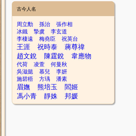
古今人名
周立勳
孫治
張作相
冰鐵
摯虞
李玄道
李棲遠
梅堯臣
祝英台
王涯
祝時泰
蔣尊禕
趙文銳
陳霆銳
韋應物
代荷
凌萱
何曼秋
吳滋懿
慕兒
李妍
施碧梧
方瑀
潘素
眉嫵
熊培玉
閻姬
馮小青
靜姝
邦媛