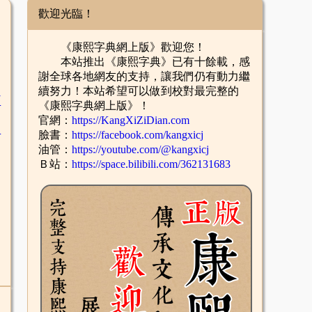
歡迎光臨！
《康熙字典網上版》歡迎您！
本站推出《康熙字典》已有十餘載，感
謝全球各地網友的支持，讓我們仍有動力繼
續努力！本站希望可以做到校對最完整的
臣
《康熙字典網上版》！
官網：
https://KangXiZiDian.com
辛
臉書：
https://facebook.com/kangxicj
油管：
https://youtube.com/@kangxicj
Ｂ站：
https://space.bilibili.com/362131683