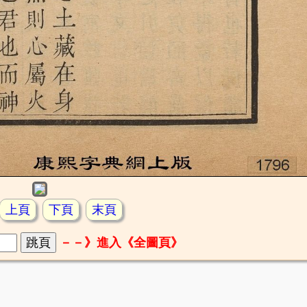
上頁
下頁
末頁
－－》進入《全圖頁》