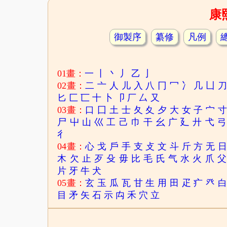
康
御製序
纂修
凡例
01畫：
一
丨
丶
丿
乙
亅
02畫：
二
亠
人
儿
入
八
冂
冖
冫
几
凵
匕
匚
匸
十
卜
卩
厂
厶
又
03畫：
口
囗
土
士
夂
夊
夕
大
女
子
宀
尸
屮
山
巛
工
己
巾
干
幺
广
廴
廾
弋
弓
彳
04畫：
心
戈
戶
手
支
攴
文
斗
斤
方
无
木
欠
止
歹
殳
毋
比
毛
氏
气
水
火
爪
父
片
牙
牛
犬
05畫：
玄
玉
瓜
瓦
甘
生
用
田
疋
疒
癶
目
矛
矢
石
示
禸
禾
穴
立