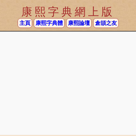
康熙字典網上版
主頁
康熙字典體
康熙論壇
倉頡之友