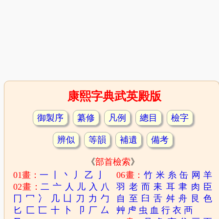
康熙字典武英殿版
御製序
纂修
凡例
總目
檢字
辨似
等韻
補遺
備考
《
部首檢索
》
01畫：
一
丨
丶
丿
乙
亅
06畫：
竹
米
糸
缶
网
羊
02畫：
二
亠
人
儿
入
八
羽
老
而
耒
耳
聿
肉
臣
冂
冖
冫
几
凵
刀
力
勹
自
至
臼
舌
舛
舟
艮
色
匕
匚
匸
十
卜
卩
厂
厶
艸
虍
虫
血
行
衣
襾