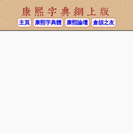
康熙字典網上版
主頁
康熙字典體
康熙論壇
倉頡之友