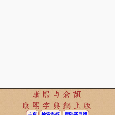
康熙与倉頡
康熙字典網上版
主頁
檢索系統
康熙字典體