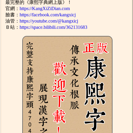
最完整的《康熙字典網上版》！
官網：
https://KangXiZiDian.com
臉書：
https://facebook.com/kangxicj
油管：
https://youtube.com/@kangxicj
Ｂ站：
https://space.bilibili.com/362131683