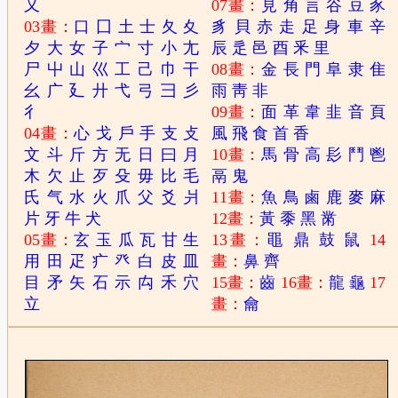
又
07畫：
見
角
言
谷
豆
豕
03畫：
口
囗
土
士
夂
夊
豸
貝
赤
走
足
身
車
辛
夕
大
女
子
宀
寸
小
尢
辰
辵
邑
酉
釆
里
尸
屮
山
巛
工
己
巾
干
08畫：
金
長
門
阜
隶
隹
幺
广
廴
廾
弋
弓
彐
彡
雨
靑
非
彳
09畫：
面
革
韋
韭
音
頁
04畫：
心
戈
戶
手
支
攴
風
飛
食
首
香
文
斗
斤
方
无
日
曰
月
10畫：
馬
骨
高
髟
鬥
鬯
木
欠
止
歹
殳
毋
比
毛
鬲
鬼
氏
气
水
火
爪
父
爻
爿
11畫：
魚
鳥
鹵
鹿
麥
麻
片
牙
牛
犬
12畫：
黃
黍
黑
黹
05畫：
玄
玉
瓜
瓦
甘
生
13畫：
黽
鼎
鼓
鼠
14
用
田
疋
疒
癶
白
皮
皿
畫：
鼻
齊
目
矛
矢
石
示
禸
禾
穴
15畫：
齒
16畫：
龍
龜
17
立
畫：
龠