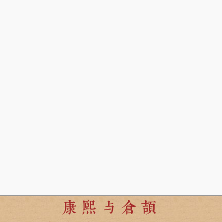
康熙与倉頡