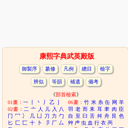
康熙字典武英殿版
御製序
纂修
凡例
總目
檢字
辨似
等韻
補遺
備考
《
部首檢索
》
01畫：
一
丨
丶
丿
乙
亅
06畫：
竹
米
糸
缶
网
羊
02畫：
二
亠
人
儿
入
八
羽
老
而
耒
耳
聿
肉
臣
冂
冖
冫
几
凵
刀
力
勹
自
至
臼
舌
舛
舟
艮
色
匕
匚
匸
十
卜
卩
厂
厶
艸
虍
虫
血
行
衣
襾