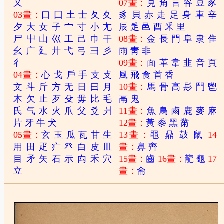
又
07畫：
見
角
言
谷
豆
豕
03畫：
口
囗
土
士
夂
夊
豸
貝
赤
走
足
身
車
辛
夕
大
女
子
宀
寸
小
尢
辰
辵
邑
酉
釆
里
尸
屮
山
巛
工
己
巾
干
08畫：
金
長
門
阜
隶
隹
幺
广
廴
廾
弋
弓
彐
彡
雨
靑
非
彳
09畫：
面
革
韋
韭
音
頁
04畫：
心
戈
戶
手
支
攴
風
飛
食
首
香
文
斗
斤
方
无
日
曰
月
10畫：
馬
骨
高
髟
鬥
鬯
木
欠
止
歹
殳
毋
比
毛
鬲
鬼
氏
气
水
火
爪
父
爻
爿
11畫：
魚
鳥
鹵
鹿
麥
麻
片
牙
牛
犬
12畫：
黃
黍
黑
黹
05畫：
玄
玉
瓜
瓦
甘
生
13畫：
黽
鼎
鼓
鼠
14
用
田
疋
疒
癶
白
皮
皿
畫：
鼻
齊
目
矛
矢
石
示
禸
禾
穴
15畫：
齒
16畫：
龍
龜
17
立
畫：
龠