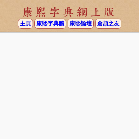
康熙字典網上版
主頁
康熙字典體
康熙論壇
倉頡之友