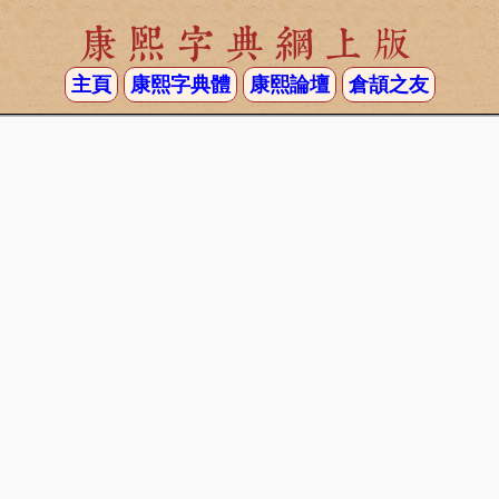
康熙字典網上版
主頁
康熙字典體
康熙論壇
倉頡之友