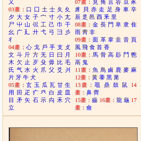
又
07畫：
見
角
言
谷
豆
豕
03畫：
口
囗
土
士
夂
夊
豸
貝
赤
走
足
身
車
辛
夕
大
女
子
宀
寸
小
尢
辰
辵
邑
酉
釆
里
尸
屮
山
巛
工
己
巾
干
08畫：
金
長
門
阜
隶
隹
幺
广
廴
廾
弋
弓
彐
彡
雨
靑
非
彳
09畫：
面
革
韋
韭
音
頁
04畫：
心
戈
戶
手
支
攴
風
飛
食
首
香
文
斗
斤
方
无
日
曰
月
10畫：
馬
骨
高
髟
鬥
鬯
木
欠
止
歹
殳
毋
比
毛
鬲
鬼
氏
气
水
火
爪
父
爻
爿
11畫：
魚
鳥
鹵
鹿
麥
麻
片
牙
牛
犬
12畫：
黃
黍
黑
黹
05畫：
玄
玉
瓜
瓦
甘
生
13畫：
黽
鼎
鼓
鼠
14
用
田
疋
疒
癶
白
皮
皿
畫：
鼻
齊
目
矛
矢
石
示
禸
禾
穴
15畫：
齒
16畫：
龍
龜
17
立
畫：
龠