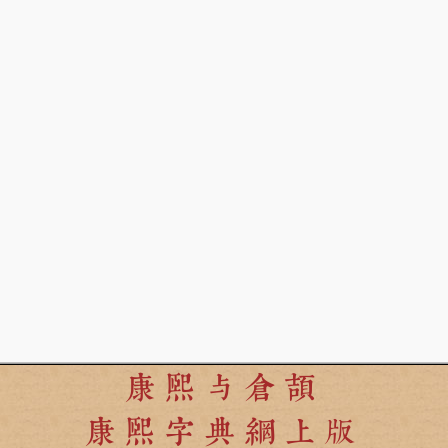
康熙与倉頡
康熙字典網上版