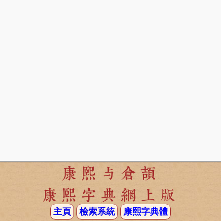
康熙与倉頡
康熙字典網上版
主頁
檢索系統
康熙字典體