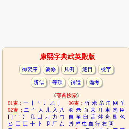
康熙字典武英殿版
御製序
纂修
凡例
總目
檢字
辨似
等韻
補遺
備考
《
部首檢索
》
01畫：
一
丨
丶
丿
乙
亅
06畫：
竹
米
糸
缶
网
羊
02畫：
二
亠
人
儿
入
八
羽
老
而
耒
耳
聿
肉
臣
冂
冖
冫
几
凵
刀
力
勹
自
至
臼
舌
舛
舟
艮
色
匕
匚
匸
十
卜
卩
厂
厶
艸
虍
虫
血
行
衣
襾