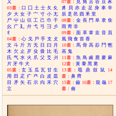
又
07畫：
見
角
言
谷
豆
豕
03畫：
口
囗
土
士
夂
夊
豸
貝
赤
走
足
身
車
辛
夕
大
女
子
宀
寸
小
尢
辰
辵
邑
酉
釆
里
尸
屮
山
巛
工
己
巾
干
08畫：
金
長
門
阜
隶
隹
幺
广
廴
廾
弋
弓
彐
彡
雨
靑
非
彳
09畫：
面
革
韋
韭
音
頁
04畫：
心
戈
戶
手
支
攴
風
飛
食
首
香
文
斗
斤
方
无
日
曰
月
10畫：
馬
骨
高
髟
鬥
鬯
木
欠
止
歹
殳
毋
比
毛
鬲
鬼
氏
气
水
火
爪
父
爻
爿
11畫：
魚
鳥
鹵
鹿
麥
麻
片
牙
牛
犬
12畫：
黃
黍
黑
黹
05畫：
玄
玉
瓜
瓦
甘
生
13畫：
黽
鼎
鼓
鼠
14
用
田
疋
疒
癶
白
皮
皿
畫：
鼻
齊
目
矛
矢
石
示
禸
禾
穴
15畫：
齒
16畫：
龍
龜
17
立
畫：
龠