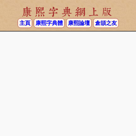
康熙字典網上版
主頁
康熙字典體
康熙論壇
倉頡之友