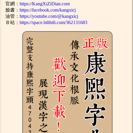
官網：
https://KangXiZiDian.com
臉書：
https://facebook.com/kangxicj
油管：
https://youtube.com/@kangxicj
Ｂ站：
https://space.bilibili.com/362131683