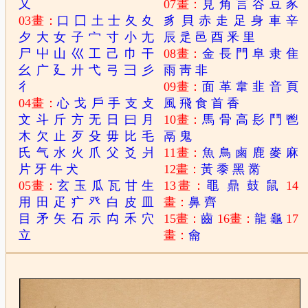
又
07畫：
見
角
言
谷
豆
豕
03畫：
口
囗
土
士
夂
夊
豸
貝
赤
走
足
身
車
辛
夕
大
女
子
宀
寸
小
尢
辰
辵
邑
酉
釆
里
尸
屮
山
巛
工
己
巾
干
08畫：
金
長
門
阜
隶
隹
幺
广
廴
廾
弋
弓
彐
彡
雨
靑
非
彳
09畫：
面
革
韋
韭
音
頁
04畫：
心
戈
戶
手
支
攴
風
飛
食
首
香
文
斗
斤
方
无
日
曰
月
10畫：
馬
骨
高
髟
鬥
鬯
木
欠
止
歹
殳
毋
比
毛
鬲
鬼
氏
气
水
火
爪
父
爻
爿
11畫：
魚
鳥
鹵
鹿
麥
麻
片
牙
牛
犬
12畫：
黃
黍
黑
黹
05畫：
玄
玉
瓜
瓦
甘
生
13畫：
黽
鼎
鼓
鼠
14
用
田
疋
疒
癶
白
皮
皿
畫：
鼻
齊
目
矛
矢
石
示
禸
禾
穴
15畫：
齒
16畫：
龍
龜
17
立
畫：
龠