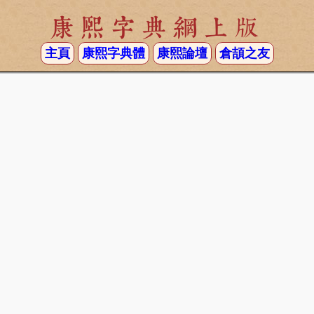
康熙字典網上版
主頁
康熙字典體
康熙論壇
倉頡之友