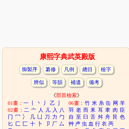
康熙字典武英殿版
御製序
纂修
凡例
總目
檢字
辨似
等韻
補遺
備考
《
部首檢索
》
01畫：
一
丨
丶
丿
乙
亅
06畫：
竹
米
糸
缶
网
羊
02畫：
二
亠
人
儿
入
八
羽
老
而
耒
耳
聿
肉
臣
冂
冖
冫
几
凵
刀
力
勹
自
至
臼
舌
舛
舟
艮
色
匕
匚
匸
十
卜
卩
厂
厶
艸
虍
虫
血
行
衣
襾