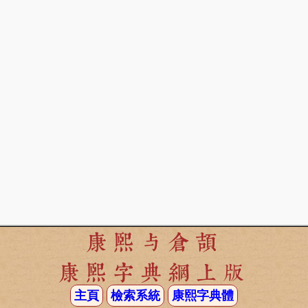
康熙与倉頡
康熙字典網上版
主頁
檢索系統
康熙字典體