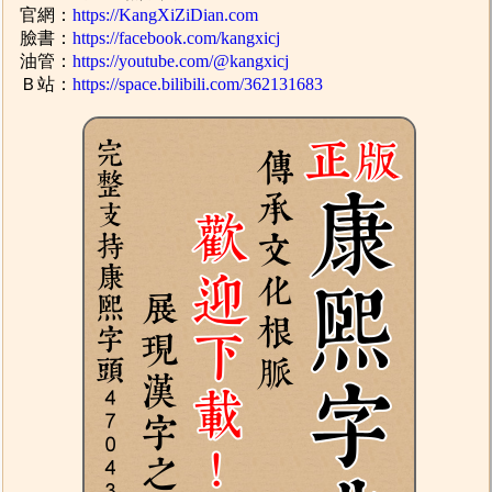
官網：
https://KangXiZiDian.com
臉書：
https://facebook.com/kangxicj
油管：
https://youtube.com/@kangxicj
Ｂ站：
https://space.bilibili.com/362131683