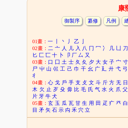
康
御製序
纂修
凡例
01畫：
一
丨
丶
丿
乙
亅
02畫：
二
亠
人
儿
入
八
冂
冖
冫
几
凵
匕
匚
匸
十
卜
卩
厂
厶
又
03畫：
口
囗
土
士
夂
夊
夕
大
女
子
宀
尸
屮
山
巛
工
己
巾
干
幺
广
廴
廾
弋
弓
彳
04畫：
心
戈
戶
手
支
攴
文
斗
斤
方
无
木
欠
止
歹
殳
毋
比
毛
氏
气
水
火
爪
父
片
牙
牛
犬
05畫：
玄
玉
瓜
瓦
甘
生
用
田
疋
疒
癶
目
矛
矢
石
示
禸
禾
穴
立