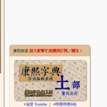
康熙頻道
請大家幫忙按讚與訂閱／關注！
⏵
油管 Youtube
｜
⏵
哔哩哔哩B站