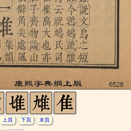
上頁
下頁
末頁