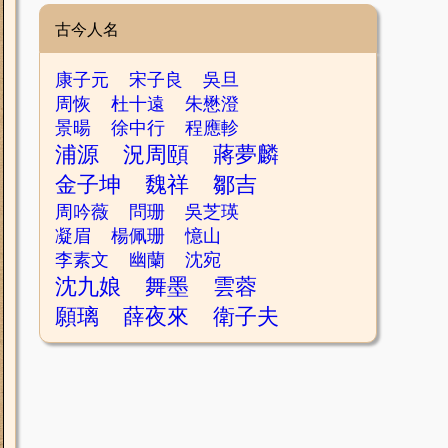
古今人名
康子元
宋子良
吳旦
周恢
杜十遠
朱懋澄
景暘
徐中行
程應軫
浦源
況周頤
蔣夢麟
金子坤
魏祥
鄒吉
周吟薇
問珊
吳芝瑛
凝眉
楊佩珊
憶山
李素文
幽蘭
沈宛
沈九娘
舞墨
雲蓉
願璃
薛夜來
衛子夫