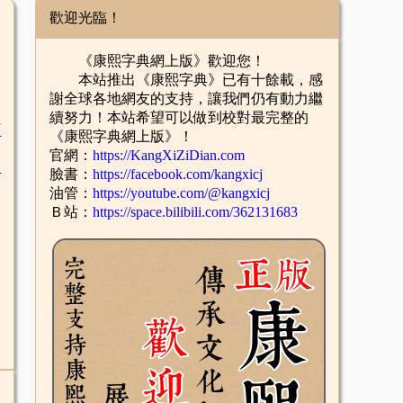
歡迎光臨！
《康熙字典網上版》歡迎您！
本站推出《康熙字典》已有十餘載，感
謝全球各地網友的支持，讓我們仍有動力繼
續努力！本站希望可以做到校對最完整的
臣
《康熙字典網上版》！
官網：
https://KangXiZiDian.com
辛
臉書：
https://facebook.com/kangxicj
油管：
https://youtube.com/@kangxicj
Ｂ站：
https://space.bilibili.com/362131683