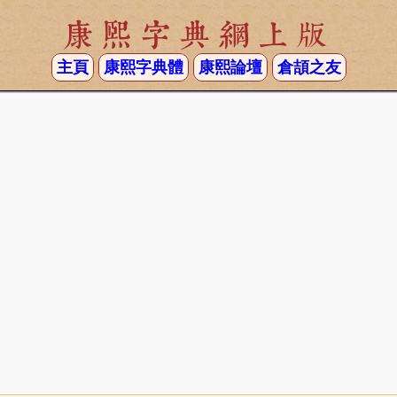
康熙字典網上版
主頁
康熙字典體
康熙論壇
倉頡之友