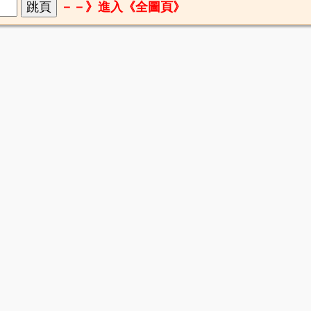
－－》進入《全圖頁》