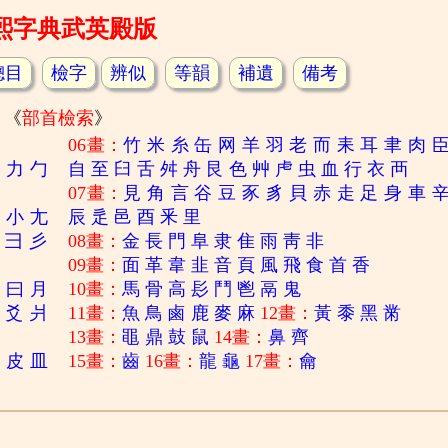
熙字典武英殿版
總目
檢字
辨似
等韻
補遺
備考
《
部首檢索
》
06畫：
竹
米
糸
缶
网
羊
羽
老
而
耒
耳
聿
肉
刀
力
勹
自
至
臼
舌
舛
舟
艮
色
艸
虍
虫
血
行
衣
襾
07畫：
見
角
言
谷
豆
豕
豸
貝
赤
走
足
身
車
寸
小
尢
辰
辵
邑
酉
釆
里
彐
彡
08畫：
金
長
門
阜
隶
隹
雨
靑
非
09畫：
面
革
韋
韭
音
頁
風
飛
食
首
香
日
曰
月
10畫：
馬
骨
高
髟
鬥
鬯
鬲
鬼
爻
爿
11畫：
魚
鳥
鹵
鹿
麥
麻
12畫：
黃
黍
黑
黹
13畫：
黽
鼎
鼓
鼠
14畫：
鼻
齊
白
皮
皿
15畫：
齒
16畫：
龍
龜
17畫：
龠