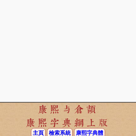
康熙与倉頡
康熙字典網上版
主頁
檢索系統
康熙字典體