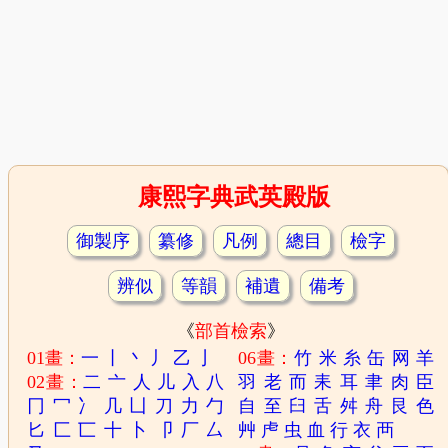
康熙字典武英殿版
御製序
纂修
凡例
總目
檢字
辨似
等韻
補遺
備考
《
部首檢索
》
01畫：
一
丨
丶
丿
乙
亅
06畫：
竹
米
糸
缶
网
羊
02畫：
二
亠
人
儿
入
八
羽
老
而
耒
耳
聿
肉
臣
冂
冖
冫
几
凵
刀
力
勹
自
至
臼
舌
舛
舟
艮
色
匕
匚
匸
十
卜
卩
厂
厶
艸
虍
虫
血
行
衣
襾