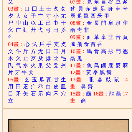
又
07畫：
見
角
言
谷
豆
豕
03畫：
口
囗
土
士
夂
夊
豸
貝
赤
走
足
身
車
辛
夕
大
女
子
宀
寸
小
尢
辰
辵
邑
酉
釆
里
尸
屮
山
巛
工
己
巾
干
08畫：
金
長
門
阜
隶
隹
幺
广
廴
廾
弋
弓
彐
彡
雨
靑
非
彳
09畫：
面
革
韋
韭
音
頁
04畫：
心
戈
戶
手
支
攴
風
飛
食
首
香
文
斗
斤
方
无
日
曰
月
10畫：
馬
骨
高
髟
鬥
鬯
木
欠
止
歹
殳
毋
比
毛
鬲
鬼
氏
气
水
火
爪
父
爻
爿
11畫：
魚
鳥
鹵
鹿
麥
麻
片
牙
牛
犬
12畫：
黃
黍
黑
黹
05畫：
玄
玉
瓜
瓦
甘
生
13畫：
黽
鼎
鼓
鼠
14
用
田
疋
疒
癶
白
皮
皿
畫：
鼻
齊
目
矛
矢
石
示
禸
禾
穴
15畫：
齒
16畫：
龍
龜
17
立
畫：
龠