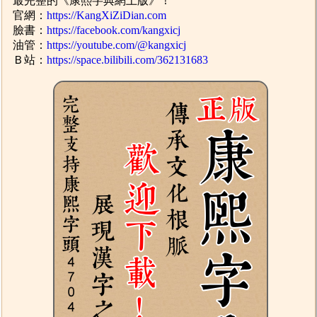
最完整的《康熙字典網上版》！
官網：
https://KangXiZiDian.com
臉書：
https://facebook.com/kangxicj
油管：
https://youtube.com/@kangxicj
Ｂ站：
https://space.bilibili.com/362131683