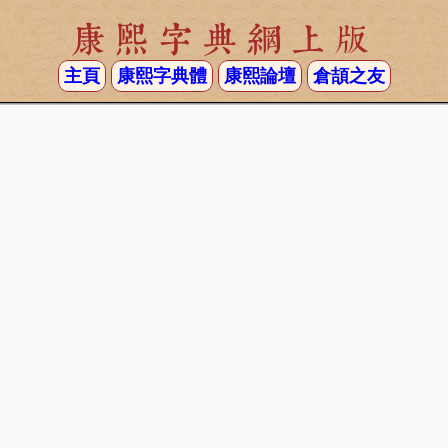
康熙字典網上版
主頁
康熙字典體
康熙論壇
倉頡之友