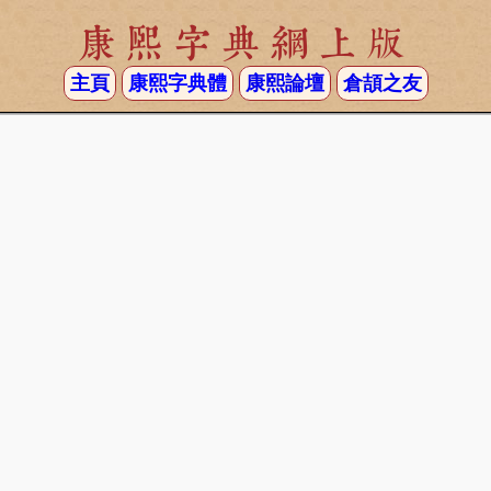
康熙字典網上版
主頁
康熙字典體
康熙論壇
倉頡之友