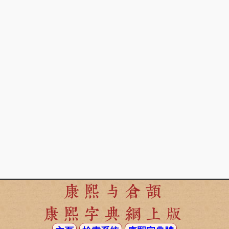
康熙与倉頡
康熙字典網上版