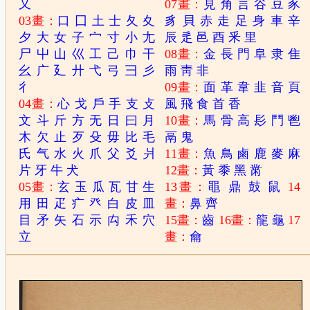
又
07畫：
見
角
言
谷
豆
豕
03畫：
口
囗
土
士
夂
夊
豸
貝
赤
走
足
身
車
辛
夕
大
女
子
宀
寸
小
尢
辰
辵
邑
酉
釆
里
尸
屮
山
巛
工
己
巾
干
08畫：
金
長
門
阜
隶
隹
幺
广
廴
廾
弋
弓
彐
彡
雨
靑
非
彳
09畫：
面
革
韋
韭
音
頁
04畫：
心
戈
戶
手
支
攴
風
飛
食
首
香
文
斗
斤
方
无
日
曰
月
10畫：
馬
骨
高
髟
鬥
鬯
木
欠
止
歹
殳
毋
比
毛
鬲
鬼
氏
气
水
火
爪
父
爻
爿
11畫：
魚
鳥
鹵
鹿
麥
麻
片
牙
牛
犬
12畫：
黃
黍
黑
黹
05畫：
玄
玉
瓜
瓦
甘
生
13畫：
黽
鼎
鼓
鼠
14
用
田
疋
疒
癶
白
皮
皿
畫：
鼻
齊
目
矛
矢
石
示
禸
禾
穴
15畫：
齒
16畫：
龍
龜
17
立
畫：
龠