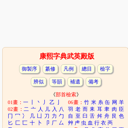
康熙字典武英殿版
御製序
纂修
凡例
總目
檢字
辨似
等韻
補遺
備考
《
部首檢索
》
01畫：
一
丨
丶
丿
乙
亅
06畫：
竹
米
糸
缶
网
羊
02畫：
二
亠
人
儿
入
八
羽
老
而
耒
耳
聿
肉
臣
冂
冖
冫
几
凵
刀
力
勹
自
至
臼
舌
舛
舟
艮
色
匕
匚
匸
十
卜
卩
厂
厶
艸
虍
虫
血
行
衣
襾