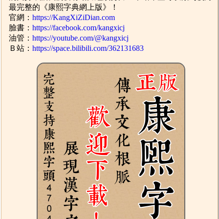
最完整的《康熙字典網上版》！
官網：
https://KangXiZiDian.com
臉書：
https://facebook.com/kangxicj
油管：
https://youtube.com/@kangxicj
Ｂ站：
https://space.bilibili.com/362131683