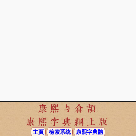
康熙与倉頡
康熙字典網上版
主頁
檢索系統
康熙字典體