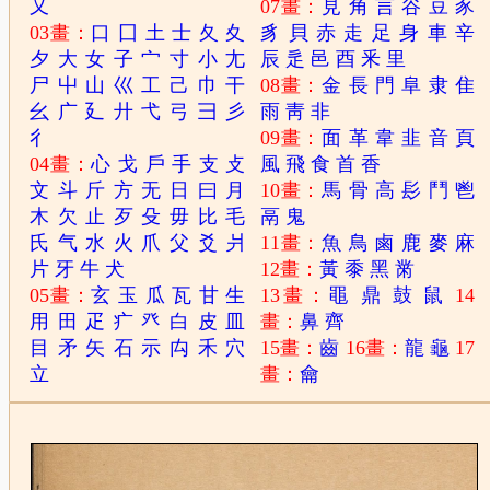
又
07畫：
見
角
言
谷
豆
豕
03畫：
口
囗
土
士
夂
夊
豸
貝
赤
走
足
身
車
辛
夕
大
女
子
宀
寸
小
尢
辰
辵
邑
酉
釆
里
尸
屮
山
巛
工
己
巾
干
08畫：
金
長
門
阜
隶
隹
幺
广
廴
廾
弋
弓
彐
彡
雨
靑
非
彳
09畫：
面
革
韋
韭
音
頁
04畫：
心
戈
戶
手
支
攴
風
飛
食
首
香
文
斗
斤
方
无
日
曰
月
10畫：
馬
骨
高
髟
鬥
鬯
木
欠
止
歹
殳
毋
比
毛
鬲
鬼
氏
气
水
火
爪
父
爻
爿
11畫：
魚
鳥
鹵
鹿
麥
麻
片
牙
牛
犬
12畫：
黃
黍
黑
黹
05畫：
玄
玉
瓜
瓦
甘
生
13畫：
黽
鼎
鼓
鼠
14
用
田
疋
疒
癶
白
皮
皿
畫：
鼻
齊
目
矛
矢
石
示
禸
禾
穴
15畫：
齒
16畫：
龍
龜
17
立
畫：
龠