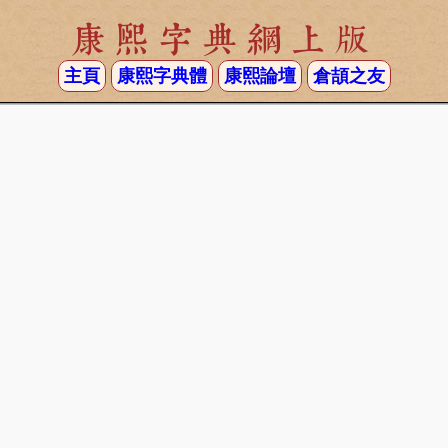
康熙字典網上版
主頁
康熙字典體
康熙論壇
倉頡之友