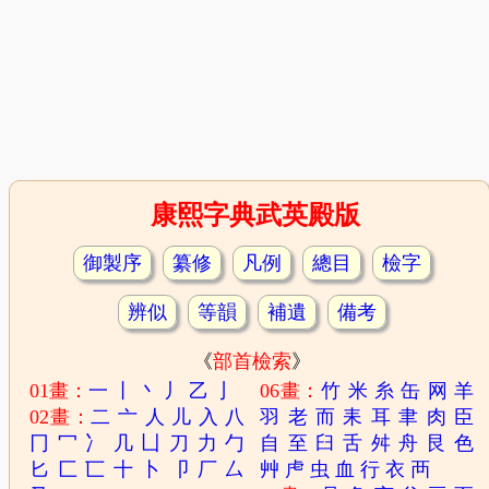
康熙字典武英殿版
御製序
纂修
凡例
總目
檢字
辨似
等韻
補遺
備考
《
部首檢索
》
01畫：
一
丨
丶
丿
乙
亅
06畫：
竹
米
糸
缶
网
羊
02畫：
二
亠
人
儿
入
八
羽
老
而
耒
耳
聿
肉
臣
冂
冖
冫
几
凵
刀
力
勹
自
至
臼
舌
舛
舟
艮
色
匕
匚
匸
十
卜
卩
厂
厶
艸
虍
虫
血
行
衣
襾