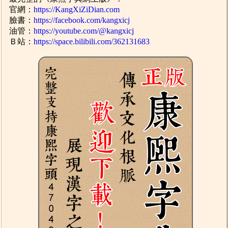
官網：
https://KangXiZiDian.com
臉書：
https://facebook.com/kangxicj
油管：
https://youtube.com/@kangxicj
Ｂ站：
https://space.bilibili.com/362131683