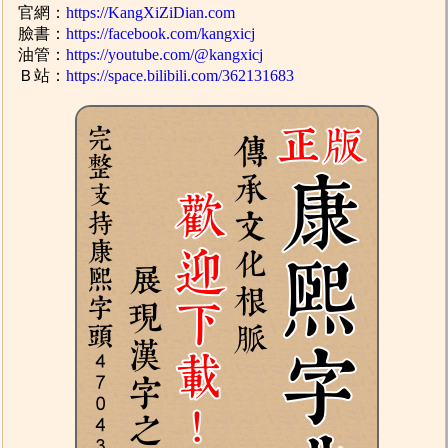
官網：
https://KangXiZiDian.com
臉書：
https://facebook.com/kangxicj
油管：
https://youtube.com/@kangxicj
Ｂ站：
https://space.bilibili.com/362131683