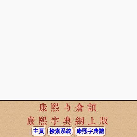
康熙与倉頡
康熙字典網上版
主頁
檢索系統
康熙字典體