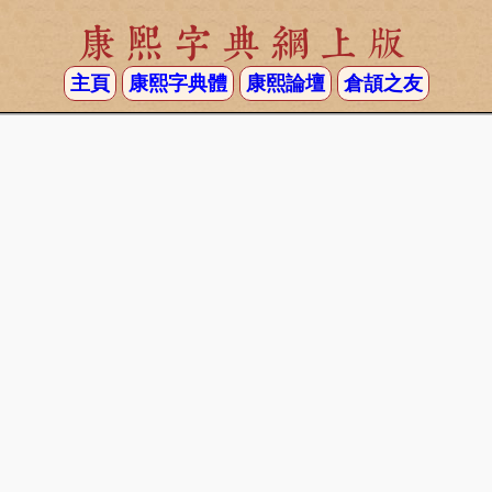
康熙字典網上版
主頁
康熙字典體
康熙論壇
倉頡之友