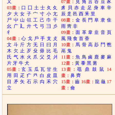
又
07畫：
見
角
言
谷
豆
豕
03畫：
口
囗
土
士
夂
夊
豸
貝
赤
走
足
身
車
辛
夕
大
女
子
宀
寸
小
尢
辰
辵
邑
酉
釆
里
尸
屮
山
巛
工
己
巾
干
08畫：
金
長
門
阜
隶
隹
幺
广
廴
廾
弋
弓
彐
彡
雨
靑
非
彳
09畫：
面
革
韋
韭
音
頁
04畫：
心
戈
戶
手
支
攴
風
飛
食
首
香
文
斗
斤
方
无
日
曰
月
10畫：
馬
骨
高
髟
鬥
鬯
木
欠
止
歹
殳
毋
比
毛
鬲
鬼
氏
气
水
火
爪
父
爻
爿
11畫：
魚
鳥
鹵
鹿
麥
麻
片
牙
牛
犬
12畫：
黃
黍
黑
黹
05畫：
玄
玉
瓜
瓦
甘
生
13畫：
黽
鼎
鼓
鼠
14
用
田
疋
疒
癶
白
皮
皿
畫：
鼻
齊
目
矛
矢
石
示
禸
禾
穴
15畫：
齒
16畫：
龍
龜
17
立
畫：
龠