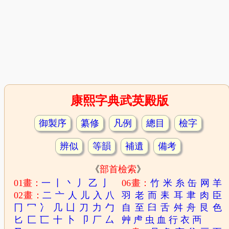
康熙字典武英殿版
御製序
纂修
凡例
總目
檢字
辨似
等韻
補遺
備考
《
部首檢索
》
01畫：
一
丨
丶
丿
乙
亅
06畫：
竹
米
糸
缶
网
羊
02畫：
二
亠
人
儿
入
八
羽
老
而
耒
耳
聿
肉
臣
冂
冖
冫
几
凵
刀
力
勹
自
至
臼
舌
舛
舟
艮
色
匕
匚
匸
十
卜
卩
厂
厶
艸
虍
虫
血
行
衣
襾