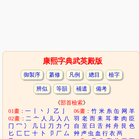
康熙字典武英殿版
御製序
纂修
凡例
總目
檢字
辨似
等韻
補遺
備考
《
部首檢索
》
01畫：
一
丨
丶
丿
乙
亅
06畫：
竹
米
糸
缶
网
羊
02畫：
二
亠
人
儿
入
八
羽
老
而
耒
耳
聿
肉
臣
冂
冖
冫
几
凵
刀
力
勹
自
至
臼
舌
舛
舟
艮
色
匕
匚
匸
十
卜
卩
厂
厶
艸
虍
虫
血
行
衣
襾