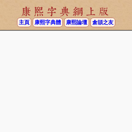
康熙字典網上版
主頁
康熙字典體
康熙論壇
倉頡之友