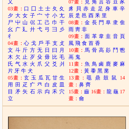
又
07畫：
見
角
言
谷
豆
豕
03畫：
口
囗
土
士
夂
夊
豸
貝
赤
走
足
身
車
辛
夕
大
女
子
宀
寸
小
尢
辰
辵
邑
酉
釆
里
尸
屮
山
巛
工
己
巾
干
08畫：
金
長
門
阜
隶
隹
幺
广
廴
廾
弋
弓
彐
彡
雨
靑
非
彳
09畫：
面
革
韋
韭
音
頁
04畫：
心
戈
戶
手
支
攴
風
飛
食
首
香
文
斗
斤
方
无
日
曰
月
10畫：
馬
骨
高
髟
鬥
鬯
木
欠
止
歹
殳
毋
比
毛
鬲
鬼
氏
气
水
火
爪
父
爻
爿
11畫：
魚
鳥
鹵
鹿
麥
麻
片
牙
牛
犬
12畫：
黃
黍
黑
黹
05畫：
玄
玉
瓜
瓦
甘
生
13畫：
黽
鼎
鼓
鼠
14
用
田
疋
疒
癶
白
皮
皿
畫：
鼻
齊
目
矛
矢
石
示
禸
禾
穴
15畫：
齒
16畫：
龍
龜
17
立
畫：
龠