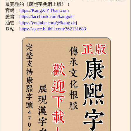
最完整的《康熙字典網上版》！
官網：
https://KangXiZiDian.com
臉書：
https://facebook.com/kangxicj
油管：
https://youtube.com/@kangxicj
Ｂ站：
https://space.bilibili.com/362131683