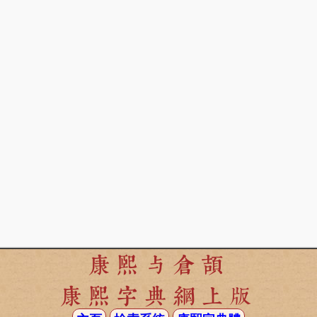
康熙与倉頡
康熙字典網上版