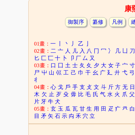
康
御製序
纂修
凡例
01畫：
一
丨
丶
丿
乙
亅
02畫：
二
亠
人
儿
入
八
冂
冖
冫
几
凵
匕
匚
匸
十
卜
卩
厂
厶
又
03畫：
口
囗
土
士
夂
夊
夕
大
女
子
宀
尸
屮
山
巛
工
己
巾
干
幺
广
廴
廾
弋
弓
彳
04畫：
心
戈
戶
手
支
攴
文
斗
斤
方
无
木
欠
止
歹
殳
毋
比
毛
氏
气
水
火
爪
父
片
牙
牛
犬
05畫：
玄
玉
瓜
瓦
甘
生
用
田
疋
疒
癶
目
矛
矢
石
示
禸
禾
穴
立