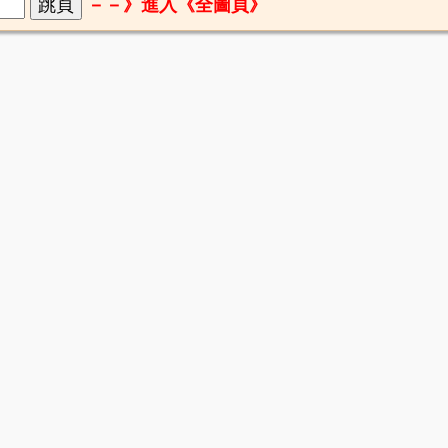
－－》進入《全圖頁》