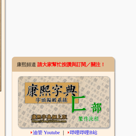
康熙頻道
請大家幫忙按讚與訂閱／關注！
⏵
油管 Youtube
｜
⏵
哔哩哔哩B站