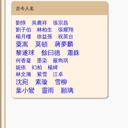
古今人名
劉惇
吳農祥
張宗昌
劉子伯
林柏生
張耀翔
楊月樓
徐益孫
祝英台
粟嵩
莫頓
蔣夢麟
黎遂球
餘曰德
蕭銖
何香凝
墨染
嚴雋琪
妮依
幻柏
楊絳
林文漪
紫雪
江卓
沈宛
素璇
雪柳
葉小鸞
靈雨
願璃