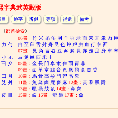
熙字典武英殿版
總目
檢字
辨似
等韻
補遺
備考
《
部首檢索
》
06畫：
竹
米
糸
缶
网
羊
羽
老
而
耒
耳
聿
肉
刀
力
勹
自
至
臼
舌
舛
舟
艮
色
艸
虍
虫
血
行
衣
襾
07畫：
見
角
言
谷
豆
豕
豸
貝
赤
走
足
身
車
寸
小
尢
辰
辵
邑
酉
釆
里
彐
彡
08畫：
金
長
門
阜
隶
隹
雨
靑
非
09畫：
面
革
韋
韭
音
頁
風
飛
食
首
香
日
曰
月
10畫：
馬
骨
高
髟
鬥
鬯
鬲
鬼
爻
爿
11畫：
魚
鳥
鹵
鹿
麥
麻
12畫：
黃
黍
黑
黹
13畫：
黽
鼎
鼓
鼠
14畫：
鼻
齊
白
皮
皿
15畫：
齒
16畫：
龍
龜
17畫：
龠