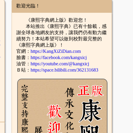
歡迎光臨！
《康熙字典網上版》歡迎您！
本站推出《康熙字典》已有十餘載，感
謝全球各地網友的支持，讓我們仍有動力繼
續努力！本站希望可以做到校對最完整的
臣
《康熙字典網上版》！
官網：
https://KangXiZiDian.com
辛
臉書：
https://facebook.com/kangxicj
油管：
https://youtube.com/@kangxicj
Ｂ站：
https://space.bilibili.com/362131683