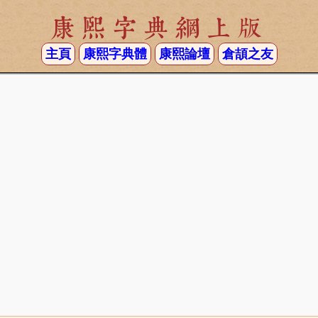
康熙字典網上版
主頁
康熙字典體
康熙論壇
倉頡之友