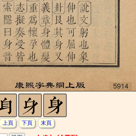
上頁
下頁
末頁