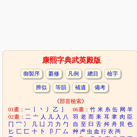
康熙字典武英殿版
御製序
纂修
凡例
總目
檢字
辨似
等韻
補遺
備考
《
部首檢索
》
01畫：
一
丨
丶
丿
乙
亅
06畫：
竹
米
糸
缶
网
羊
02畫：
二
亠
人
儿
入
八
羽
老
而
耒
耳
聿
肉
臣
冂
冖
冫
几
凵
刀
力
勹
自
至
臼
舌
舛
舟
艮
色
匕
匚
匸
十
卜
卩
厂
厶
艸
虍
虫
血
行
衣
襾