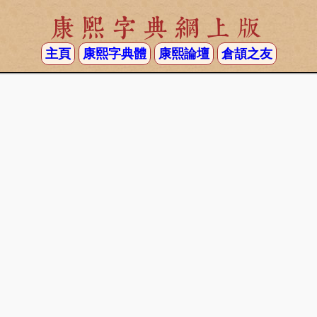
康熙字典網上版
主頁
康熙字典體
康熙論壇
倉頡之友