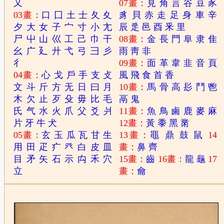
又
07畫：
見
角
言
谷
豆
豕
03畫：
口
囗
土
士
夂
夊
豸
貝
赤
走
足
身
車
辛
夕
大
女
子
宀
寸
小
尢
辰
辵
邑
酉
釆
里
尸
屮
山
巛
工
己
巾
干
08畫：
金
長
門
阜
隶
隹
幺
广
廴
廾
弋
弓
彐
彡
雨
靑
非
彳
09畫：
面
革
韋
韭
音
頁
04畫：
心
戈
戶
手
支
攴
風
飛
食
首
香
文
斗
斤
方
无
日
曰
月
10畫：
馬
骨
高
髟
鬥
鬯
木
欠
止
歹
殳
毋
比
毛
鬲
鬼
氏
气
水
火
爪
父
爻
爿
11畫：
魚
鳥
鹵
鹿
麥
麻
片
牙
牛
犬
12畫：
黃
黍
黑
黹
05畫：
玄
玉
瓜
瓦
甘
生
13畫：
黽
鼎
鼓
鼠
14
用
田
疋
疒
癶
白
皮
皿
畫：
鼻
齊
目
矛
矢
石
示
禸
禾
穴
15畫：
齒
16畫：
龍
龜
17
立
畫：
龠