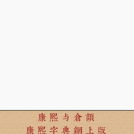
康熙与倉頡
康熙字典網上版