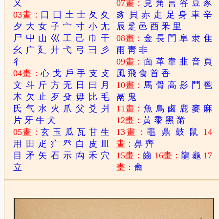
又
07畫：
見
角
言
谷
豆
豕
03畫：
口
囗
土
士
夂
夊
豸
貝
赤
走
足
身
車
辛
夕
大
女
子
宀
寸
小
尢
辰
辵
邑
酉
釆
里
尸
屮
山
巛
工
己
巾
干
08畫：
金
長
門
阜
隶
隹
幺
广
廴
廾
弋
弓
彐
彡
雨
靑
非
彳
09畫：
面
革
韋
韭
音
頁
04畫：
心
戈
戶
手
支
攴
風
飛
食
首
香
文
斗
斤
方
无
日
曰
月
10畫：
馬
骨
高
髟
鬥
鬯
木
欠
止
歹
殳
毋
比
毛
鬲
鬼
氏
气
水
火
爪
父
爻
爿
11畫：
魚
鳥
鹵
鹿
麥
麻
片
牙
牛
犬
12畫：
黃
黍
黑
黹
05畫：
玄
玉
瓜
瓦
甘
生
13畫：
黽
鼎
鼓
鼠
14
用
田
疋
疒
癶
白
皮
皿
畫：
鼻
齊
目
矛
矢
石
示
禸
禾
穴
15畫：
齒
16畫：
龍
龜
17
立
畫：
龠