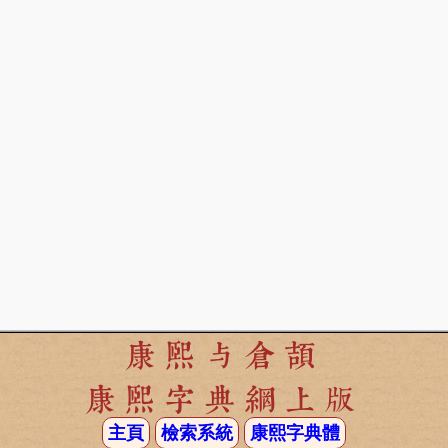
康熙与倉頡
康熙字典網上版
主頁
檢索系統
康熙字典體