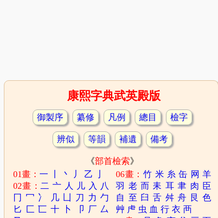
康熙字典武英殿版
御製序
纂修
凡例
總目
檢字
辨似
等韻
補遺
備考
《
部首檢索
》
01畫：
一
丨
丶
丿
乙
亅
06畫：
竹
米
糸
缶
网
羊
02畫：
二
亠
人
儿
入
八
羽
老
而
耒
耳
聿
肉
臣
冂
冖
冫
几
凵
刀
力
勹
自
至
臼
舌
舛
舟
艮
色
匕
匚
匸
十
卜
卩
厂
厶
艸
虍
虫
血
行
衣
襾