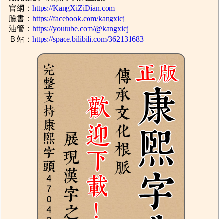
官網：
https://KangXiZiDian.com
臉書：
https://facebook.com/kangxicj
油管：
https://youtube.com/@kangxicj
Ｂ站：
https://space.bilibili.com/362131683