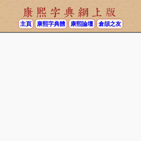
康熙字典網上版
主頁
康熙字典體
康熙論壇
倉頡之友