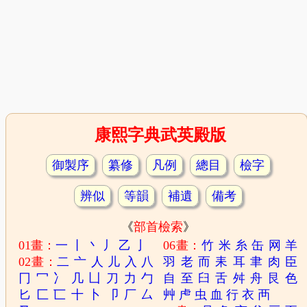
康熙字典武英殿版
御製序
纂修
凡例
總目
檢字
辨似
等韻
補遺
備考
《
部首檢索
》
01畫：
一
丨
丶
丿
乙
亅
06畫：
竹
米
糸
缶
网
羊
02畫：
二
亠
人
儿
入
八
羽
老
而
耒
耳
聿
肉
臣
冂
冖
冫
几
凵
刀
力
勹
自
至
臼
舌
舛
舟
艮
色
匕
匚
匸
十
卜
卩
厂
厶
艸
虍
虫
血
行
衣
襾