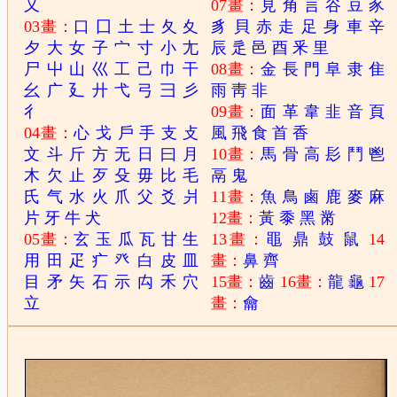
又
07畫：
見
角
言
谷
豆
豕
03畫：
口
囗
土
士
夂
夊
豸
貝
赤
走
足
身
車
辛
夕
大
女
子
宀
寸
小
尢
辰
辵
邑
酉
釆
里
尸
屮
山
巛
工
己
巾
干
08畫：
金
長
門
阜
隶
隹
幺
广
廴
廾
弋
弓
彐
彡
雨
靑
非
彳
09畫：
面
革
韋
韭
音
頁
04畫：
心
戈
戶
手
支
攴
風
飛
食
首
香
文
斗
斤
方
无
日
曰
月
10畫：
馬
骨
高
髟
鬥
鬯
木
欠
止
歹
殳
毋
比
毛
鬲
鬼
氏
气
水
火
爪
父
爻
爿
11畫：
魚
鳥
鹵
鹿
麥
麻
片
牙
牛
犬
12畫：
黃
黍
黑
黹
05畫：
玄
玉
瓜
瓦
甘
生
13畫：
黽
鼎
鼓
鼠
14
用
田
疋
疒
癶
白
皮
皿
畫：
鼻
齊
目
矛
矢
石
示
禸
禾
穴
15畫：
齒
16畫：
龍
龜
17
立
畫：
龠