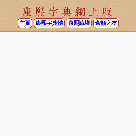
康熙字典網上版
主頁
康熙字典體
康熙論壇
倉頡之友