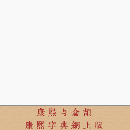
康熙与倉頡
康熙字典網上版