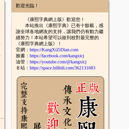
歡迎光臨！
《康熙字典網上版》歡迎您！
本站推出《康熙字典》已有十餘載，感
謝全球各地網友的支持，讓我們仍有動力繼
續努力！本站希望可以做到校對最完整的
臣
《康熙字典網上版》！
官網：
https://KangXiZiDian.com
辛
臉書：
https://facebook.com/kangxicj
油管：
https://youtube.com/@kangxicj
Ｂ站：
https://space.bilibili.com/362131683