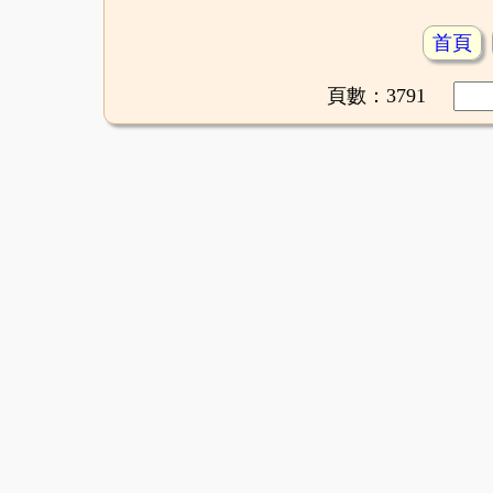
首頁
頁數：3791