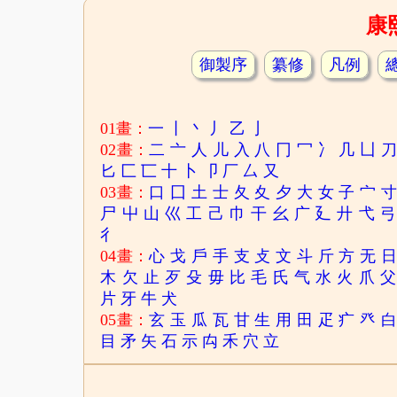
康
御製序
纂修
凡例
01畫：
一
丨
丶
丿
乙
亅
02畫：
二
亠
人
儿
入
八
冂
冖
冫
几
凵
匕
匚
匸
十
卜
卩
厂
厶
又
03畫：
口
囗
土
士
夂
夊
夕
大
女
子
宀
尸
屮
山
巛
工
己
巾
干
幺
广
廴
廾
弋
弓
彳
04畫：
心
戈
戶
手
支
攴
文
斗
斤
方
无
木
欠
止
歹
殳
毋
比
毛
氏
气
水
火
爪
父
片
牙
牛
犬
05畫：
玄
玉
瓜
瓦
甘
生
用
田
疋
疒
癶
目
矛
矢
石
示
禸
禾
穴
立