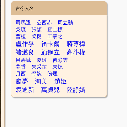
古今人名
司馬遷
公西赤
周立勳
吳琉
張頜
查士標
曹植
梁楗
王羲之
盧作孚
笛卡爾
蔣尊禕
褚遂良
顧鋼立
高斗權
呂碧城
夏姬
傅彩雲
夢香
朱采芷
未熄
月西
瑩婉
盼煙
癡夢
洵美
趙姬
袁迪新
萬貞兒
陸靜嫣