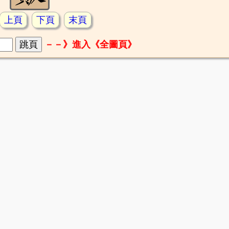
上頁
下頁
末頁
－－》進入《全圖頁》