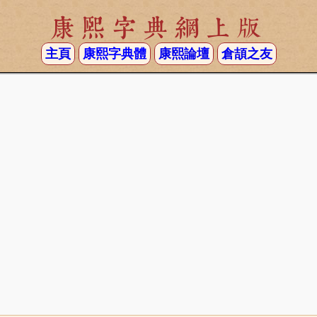
康熙字典網上版
主頁
康熙字典體
康熙論壇
倉頡之友