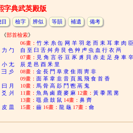
熙字典武英殿版
總目
檢字
辨似
等韻
補遺
備考
《
部首檢索
》
06畫：
竹
米
糸
缶
网
羊
羽
老
而
耒
耳
聿
肉
刀
力
勹
自
至
臼
舌
舛
舟
艮
色
艸
虍
虫
血
行
衣
襾
07畫：
見
角
言
谷
豆
豕
豸
貝
赤
走
足
身
車
寸
小
尢
辰
辵
邑
酉
釆
里
彐
彡
08畫：
金
長
門
阜
隶
隹
雨
靑
非
09畫：
面
革
韋
韭
音
頁
風
飛
食
首
香
日
曰
月
10畫：
馬
骨
高
髟
鬥
鬯
鬲
鬼
爻
爿
11畫：
魚
鳥
鹵
鹿
麥
麻
12畫：
黃
黍
黑
黹
13畫：
黽
鼎
鼓
鼠
14畫：
鼻
齊
白
皮
皿
15畫：
齒
16畫：
龍
龜
17畫：
龠