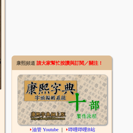
康熙頻道
請大家幫忙按讚與訂閱／關注！
⏵
油管 Youtube
｜
⏵
哔哩哔哩B站