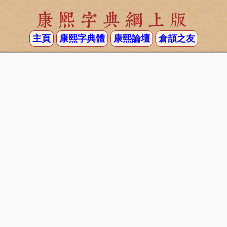
康熙字典網上版
主頁
康熙字典體
康熙論壇
倉頡之友