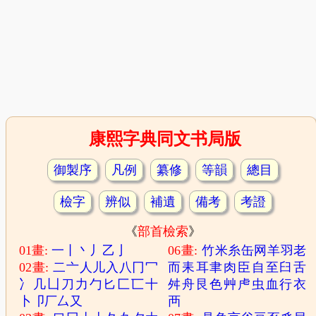
康熙字典同文书局版
御製序
凡例
纂修
等韻
總目
檢字
辨似
補遺
備考
考證
《
部首檢索
》
01畫:
一
丨
丶
丿
乙
亅
06畫:
竹
米
糸
缶
网
羊
羽
老
02畫:
二
亠
人
儿
入
八
冂
冖
而
耒
耳
聿
肉
臣
自
至
臼
舌
冫
几
凵
刀
力
勹
匕
匚
匸
十
舛
舟
艮
色
艸
虍
虫
血
行
衣
卜
卩
厂
厶
又
襾