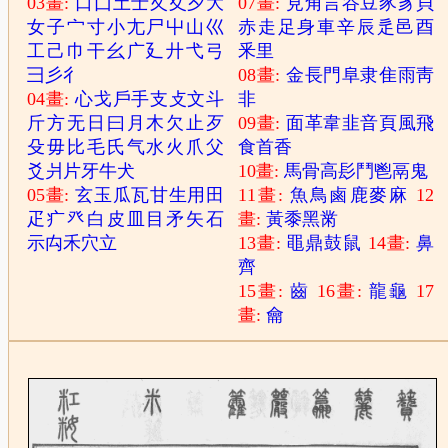
03畫:
口
囗
土
士
夂
夊
夕
大
07畫:
見
角
言
谷
豆
豕
豸
貝
女
子
宀
寸
小
尢
尸
屮
山
巛
赤
走
足
身
車
辛
辰
辵
邑
酉
工
己
巾
干
幺
广
廴
廾
弋
弓
釆
里
彐
彡
彳
08畫:
金
長
門
阜
隶
隹
雨
靑
04畫:
心
戈
戶
手
支
攴
文
斗
非
斤
方
无
日
曰
月
木
欠
止
歹
09畫:
面
革
韋
韭
音
頁
風
飛
殳
毋
比
毛
氏
气
水
火
爪
父
食
首
香
爻
爿
片
牙
牛
犬
10畫:
馬
骨
高
髟
鬥
鬯
鬲
鬼
05畫:
玄
玉
瓜
瓦
甘
生
用
田
11畫:
魚
鳥
鹵
鹿
麥
麻
12
疋
疒
癶
白
皮
皿
目
矛
矢
石
畫:
黃
黍
黑
黹
示
禸
禾
穴
立
13畫:
黽
鼎
鼓
鼠
14畫:
鼻
齊
15畫:
齒
16畫:
龍
龜
17
畫:
龠