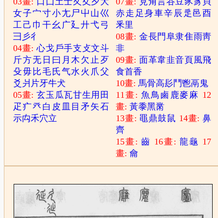
03畫:
口
囗
土
士
夂
夊
夕
大
07畫:
見
角
言
谷
豆
豕
豸
貝
女
子
宀
寸
小
尢
尸
屮
山
巛
赤
走
足
身
車
辛
辰
辵
邑
酉
工
己
巾
干
幺
广
廴
廾
弋
弓
釆
里
彐
彡
彳
08畫:
金
長
門
阜
隶
隹
雨
靑
04畫:
心
戈
戶
手
支
攴
文
斗
非
斤
方
无
日
曰
月
木
欠
止
歹
09畫:
面
革
韋
韭
音
頁
風
飛
殳
毋
比
毛
氏
气
水
火
爪
父
食
首
香
爻
爿
片
牙
牛
犬
10畫:
馬
骨
高
髟
鬥
鬯
鬲
鬼
05畫:
玄
玉
瓜
瓦
甘
生
用
田
11畫:
魚
鳥
鹵
鹿
麥
麻
12
疋
疒
癶
白
皮
皿
目
矛
矢
石
畫:
黃
黍
黑
黹
示
禸
禾
穴
立
13畫:
黽
鼎
鼓
鼠
14畫:
鼻
齊
15畫:
齒
16畫:
龍
龜
17
畫:
龠