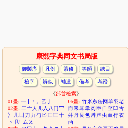
康熙字典同文书局版
御製序
凡例
纂修
等韻
總目
檢字
辨似
補遺
備考
考證
《
部首檢索
》
01畫:
一
丨
丶
丿
乙
亅
06畫:
竹
米
糸
缶
网
羊
羽
老
02畫:
二
亠
人
儿
入
八
冂
冖
而
耒
耳
聿
肉
臣
自
至
臼
舌
冫
几
凵
刀
力
勹
匕
匚
匸
十
舛
舟
艮
色
艸
虍
虫
血
行
衣
卜
卩
厂
厶
又
襾