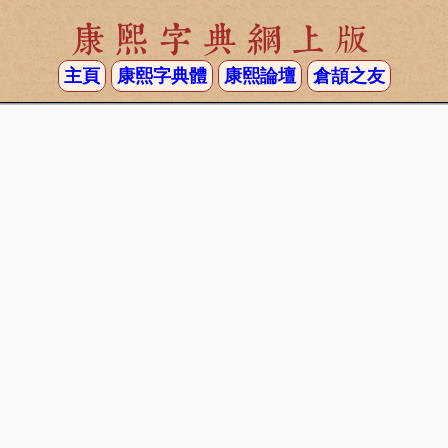
康熙字典網上版
主頁
康熙字典體
康熙論壇
倉頡之友