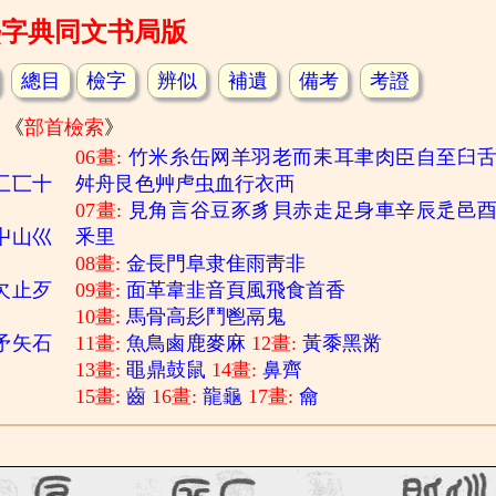
熙字典同文书局版
總目
檢字
辨似
補遺
備考
考證
《
部首檢索
》
06畫:
竹
米
糸
缶
网
羊
羽
老
而
耒
耳
聿
肉
臣
自
至
臼
匚
匸
十
舛
舟
艮
色
艸
虍
虫
血
行
衣
襾
07畫:
見
角
言
谷
豆
豕
豸
貝
赤
走
足
身
車
辛
辰
辵
邑
屮
山
巛
釆
里
08畫:
金
長
門
阜
隶
隹
雨
靑
非
欠
止
歹
09畫:
面
革
韋
韭
音
頁
風
飛
食
首
香
10畫:
馬
骨
高
髟
鬥
鬯
鬲
鬼
矛
矢
石
11畫:
魚
鳥
鹵
鹿
麥
麻
12畫:
黃
黍
黑
黹
13畫:
黽
鼎
鼓
鼠
14畫:
鼻
齊
15畫:
齒
16畫:
龍
龜
17畫:
龠