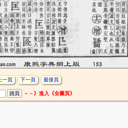
上一頁
下一頁
最後頁
－－》進入《全圖頁》