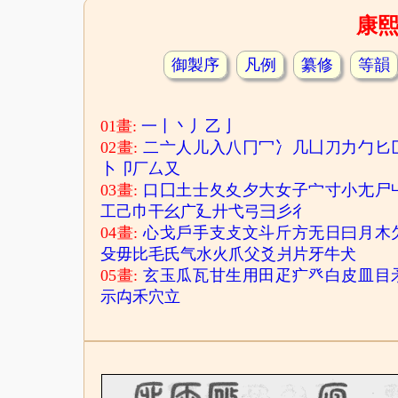
康
御製序
凡例
纂修
等韻
01畫:
一
丨
丶
丿
乙
亅
02畫:
二
亠
人
儿
入
八
冂
冖
冫
几
凵
刀
力
勹
匕
卜
卩
厂
厶
又
03畫:
口
囗
土
士
夂
夊
夕
大
女
子
宀
寸
小
尢
尸
工
己
巾
干
幺
广
廴
廾
弋
弓
彐
彡
彳
04畫:
心
戈
戶
手
支
攴
文
斗
斤
方
无
日
曰
月
木
殳
毋
比
毛
氏
气
水
火
爪
父
爻
爿
片
牙
牛
犬
05畫:
玄
玉
瓜
瓦
甘
生
用
田
疋
疒
癶
白
皮
皿
目
示
禸
禾
穴
立