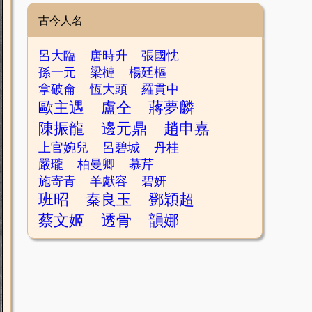
古今人名
呂大臨
唐時升
張國忱
孫一元
梁槤
楊廷樞
拿破侖
恆大頭
羅貫中
歐主遇
盧仝
蔣夢麟
陳振龍
邊元鼎
趙申嘉
上官婉兒
呂碧城
丹桂
嚴瓏
柏曼卿
慕芹
施寄青
羊獻容
碧妍
班昭
秦良玉
鄧穎超
蔡文姬
透骨
韻娜