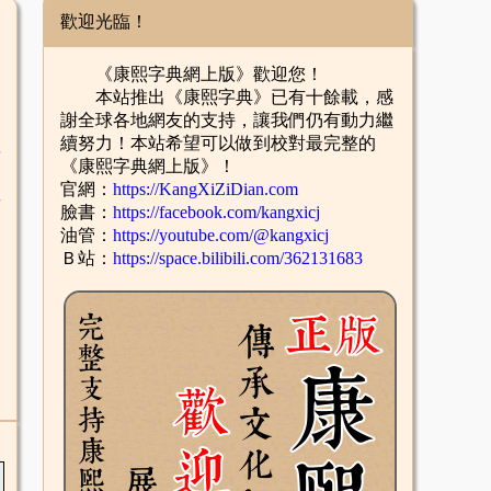
歡迎光臨！
《康熙字典網上版》歡迎您！
本站推出《康熙字典》已有十餘載，感
謝全球各地網友的支持，讓我們仍有動力繼
續努力！本站希望可以做到校對最完整的
舌
《康熙字典網上版》！
官網：
https://KangXiZiDian.com
酉
臉書：
https://facebook.com/kangxicj
油管：
https://youtube.com/@kangxicj
Ｂ站：
https://space.bilibili.com/362131683