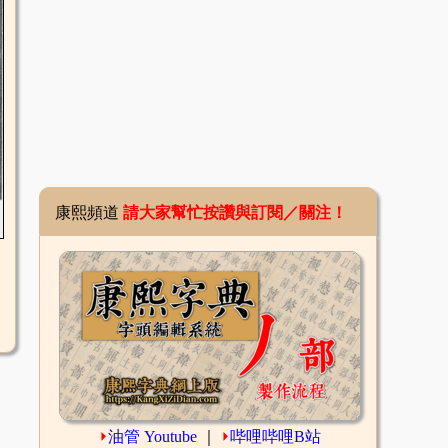
康熙頻道
請大家幫忙按讚與訂閱／關注！
⏵
油管 Youtube
｜
⏵
哔哩哔哩B站