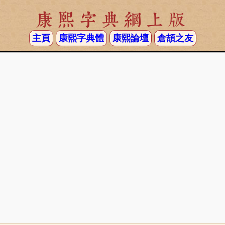
康熙字典網上版
主頁
康熙字典體
康熙論壇
倉頡之友