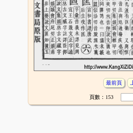
最前頁
頁數：153