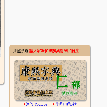
康熙頻道
請大家幫忙按讚與訂閱／關注！
⏵
油管 Youtube
｜
⏵
哔哩哔哩B站