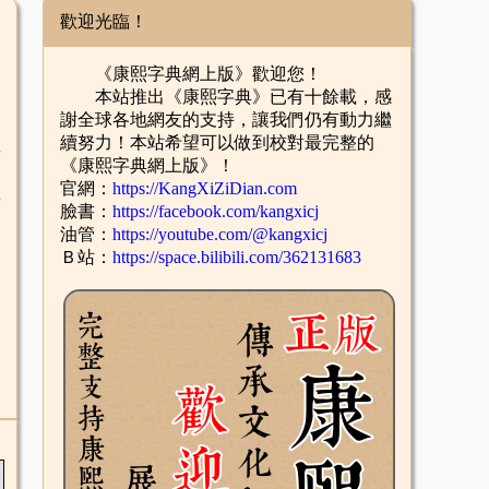
歡迎光臨！
《康熙字典網上版》歡迎您！
本站推出《康熙字典》已有十餘載，感
謝全球各地網友的支持，讓我們仍有動力繼
續努力！本站希望可以做到校對最完整的
舌
《康熙字典網上版》！
官網：
https://KangXiZiDian.com
酉
臉書：
https://facebook.com/kangxicj
油管：
https://youtube.com/@kangxicj
Ｂ站：
https://space.bilibili.com/362131683