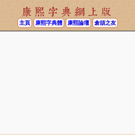
康熙字典網上版
主頁
康熙字典體
康熙論壇
倉頡之友