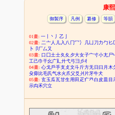
康
御製序
凡例
纂修
等韻
01畫:
一
丨
丶
丿
乙
亅
02畫:
二
亠
人
儿
入
八
冂
冖
冫
几
凵
刀
力
勹
匕
卜
卩
厂
厶
又
03畫:
口
囗
土
士
夂
夊
夕
大
女
子
宀
寸
小
尢
尸
工
己
巾
干
幺
广
廴
廾
弋
弓
彐
彡
彳
04畫:
心
戈
戶
手
支
攴
文
斗
斤
方
无
日
曰
月
木
殳
毋
比
毛
氏
气
水
火
爪
父
爻
爿
片
牙
牛
犬
05畫:
玄
玉
瓜
瓦
甘
生
用
田
疋
疒
癶
白
皮
皿
目
示
禸
禾
穴
立