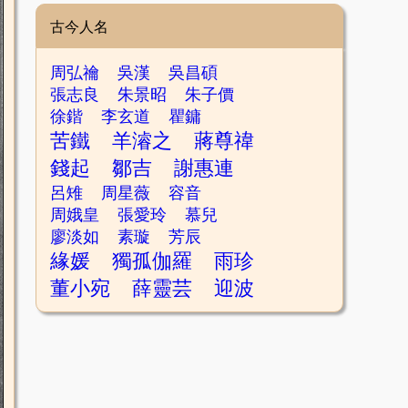
古今人名
周弘禴
吳漢
吳昌碩
張志良
朱景昭
朱子價
徐鍇
李玄道
瞿鏞
苦鐵
羊濬之
蔣尊禕
錢起
鄒吉
謝惠連
呂雉
周星薇
容音
周娥皇
張愛玲
慕兒
廖淡如
素璇
芳辰
緣媛
獨孤伽羅
雨珍
董小宛
薛靈芸
迎波