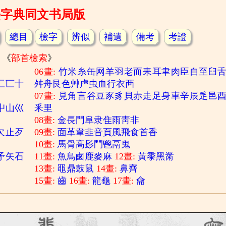
熙字典同文书局版
總目
檢字
辨似
補遺
備考
考證
《
部首檢索
》
06畫:
竹
米
糸
缶
网
羊
羽
老
而
耒
耳
聿
肉
臣
自
至
臼
匚
匸
十
舛
舟
艮
色
艸
虍
虫
血
行
衣
襾
07畫:
見
角
言
谷
豆
豕
豸
貝
赤
走
足
身
車
辛
辰
辵
邑
屮
山
巛
釆
里
08畫:
金
長
門
阜
隶
隹
雨
靑
非
欠
止
歹
09畫:
面
革
韋
韭
音
頁
風
飛
食
首
香
10畫:
馬
骨
高
髟
鬥
鬯
鬲
鬼
矛
矢
石
11畫:
魚
鳥
鹵
鹿
麥
麻
12畫:
黃
黍
黑
黹
13畫:
黽
鼎
鼓
鼠
14畫:
鼻
齊
15畫:
齒
16畫:
龍
龜
17畫:
龠