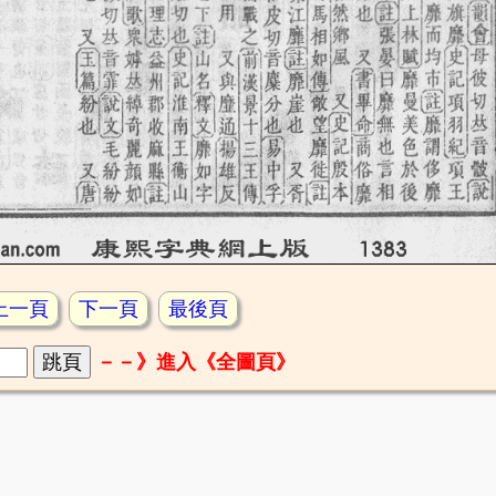
上一頁
下一頁
最後頁
－－》進入《全圖頁》