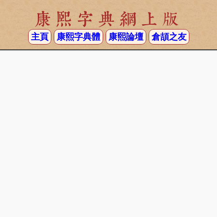
康熙字典網上版
主頁
康熙字典體
康熙論壇
倉頡之友