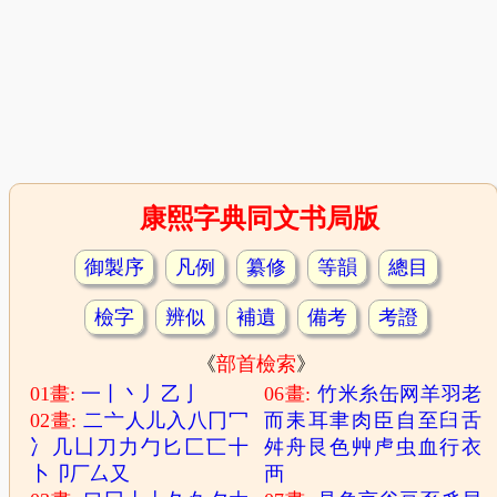
康熙字典同文书局版
御製序
凡例
纂修
等韻
總目
檢字
辨似
補遺
備考
考證
《
部首檢索
》
01畫:
一
丨
丶
丿
乙
亅
06畫:
竹
米
糸
缶
网
羊
羽
老
02畫:
二
亠
人
儿
入
八
冂
冖
而
耒
耳
聿
肉
臣
自
至
臼
舌
冫
几
凵
刀
力
勹
匕
匚
匸
十
舛
舟
艮
色
艸
虍
虫
血
行
衣
卜
卩
厂
厶
又
襾