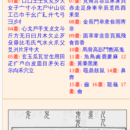
03畫:
口
囗
土
士
夂
夊
夕
大
07畫:
見
角
言
谷
豆
豕
豸
貝
女
子
宀
寸
小
尢
尸
屮
山
巛
赤
走
足
身
車
辛
辰
辵
邑
酉
工
己
巾
干
幺
广
廴
廾
弋
弓
釆
里
彐
彡
彳
08畫:
金
長
門
阜
隶
隹
雨
靑
04畫:
心
戈
戶
手
支
攴
文
斗
非
斤
方
无
日
曰
月
木
欠
止
歹
09畫:
面
革
韋
韭
音
頁
風
飛
殳
毋
比
毛
氏
气
水
火
爪
父
食
首
香
爻
爿
片
牙
牛
犬
10畫:
馬
骨
高
髟
鬥
鬯
鬲
鬼
05畫:
玄
玉
瓜
瓦
甘
生
用
田
11畫:
魚
鳥
鹵
鹿
麥
麻
12
疋
疒
癶
白
皮
皿
目
矛
矢
石
畫:
黃
黍
黑
黹
示
禸
禾
穴
立
13畫:
黽
鼎
鼓
鼠
14畫:
鼻
齊
15畫:
齒
16畫:
龍
龜
17
畫:
龠