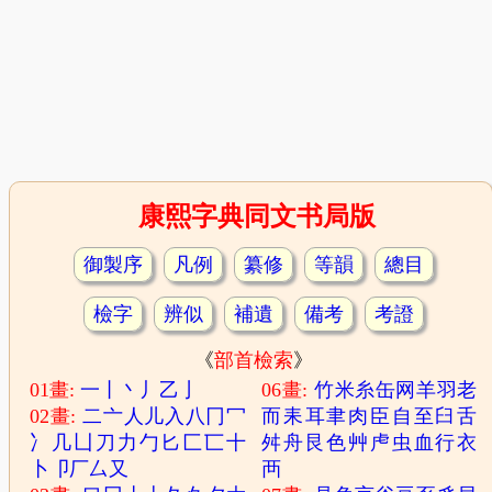
康熙字典同文书局版
御製序
凡例
纂修
等韻
總目
檢字
辨似
補遺
備考
考證
《
部首檢索
》
01畫:
一
丨
丶
丿
乙
亅
06畫:
竹
米
糸
缶
网
羊
羽
老
02畫:
二
亠
人
儿
入
八
冂
冖
而
耒
耳
聿
肉
臣
自
至
臼
舌
冫
几
凵
刀
力
勹
匕
匚
匸
十
舛
舟
艮
色
艸
虍
虫
血
行
衣
卜
卩
厂
厶
又
襾