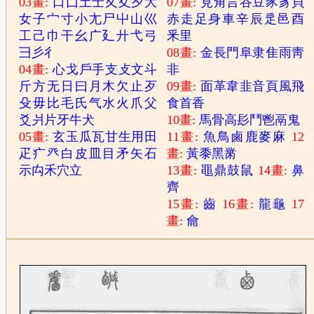
03畫:
口
囗
土
士
夂
夊
夕
大
07畫:
見
角
言
谷
豆
豕
豸
貝
女
子
宀
寸
小
尢
尸
屮
山
巛
赤
走
足
身
車
辛
辰
辵
邑
酉
工
己
巾
干
幺
广
廴
廾
弋
弓
釆
里
彐
彡
彳
08畫:
金
長
門
阜
隶
隹
雨
靑
04畫:
心
戈
戶
手
支
攴
文
斗
非
斤
方
无
日
曰
月
木
欠
止
歹
09畫:
面
革
韋
韭
音
頁
風
飛
殳
毋
比
毛
氏
气
水
火
爪
父
食
首
香
爻
爿
片
牙
牛
犬
10畫:
馬
骨
高
髟
鬥
鬯
鬲
鬼
05畫:
玄
玉
瓜
瓦
甘
生
用
田
11畫:
魚
鳥
鹵
鹿
麥
麻
12
疋
疒
癶
白
皮
皿
目
矛
矢
石
畫:
黃
黍
黑
黹
示
禸
禾
穴
立
13畫:
黽
鼎
鼓
鼠
14畫:
鼻
齊
15畫:
齒
16畫:
龍
龜
17
畫:
龠