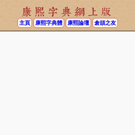
康熙字典網上版
主頁
康熙字典體
康熙論壇
倉頡之友