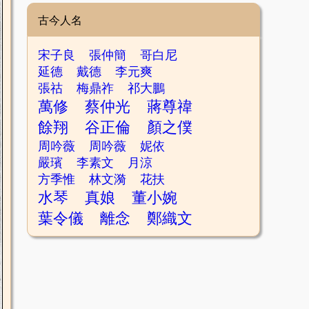
古今人名
宋子良
張仲簡
哥白尼
延德
戴德
李元爽
張祜
梅鼎祚
祁大鵬
萬修
蔡仲光
蔣尊禕
餘翔
谷正倫
顏之僕
周吟薇
周吟薇
妮依
嚴璸
李素文
月涼
方季惟
林文漪
花扶
水琴
真娘
董小婉
葉令儀
離念
鄭織文