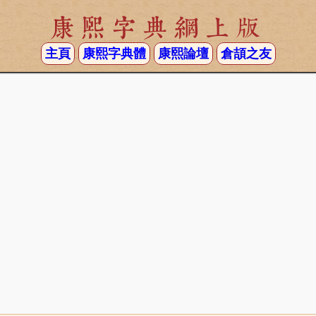
康熙字典網上版
主頁
康熙字典體
康熙論壇
倉頡之友