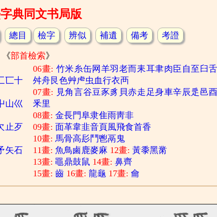
熙字典同文书局版
總目
檢字
辨似
補遺
備考
考證
《
部首檢索
》
06畫:
竹
米
糸
缶
网
羊
羽
老
而
耒
耳
聿
肉
臣
自
至
臼
匚
匸
十
舛
舟
艮
色
艸
虍
虫
血
行
衣
襾
07畫:
見
角
言
谷
豆
豕
豸
貝
赤
走
足
身
車
辛
辰
辵
邑
屮
山
巛
釆
里
08畫:
金
長
門
阜
隶
隹
雨
靑
非
欠
止
歹
09畫:
面
革
韋
韭
音
頁
風
飛
食
首
香
10畫:
馬
骨
高
髟
鬥
鬯
鬲
鬼
矛
矢
石
11畫:
魚
鳥
鹵
鹿
麥
麻
12畫:
黃
黍
黑
黹
13畫:
黽
鼎
鼓
鼠
14畫:
鼻
齊
15畫:
齒
16畫:
龍
龜
17畫:
龠