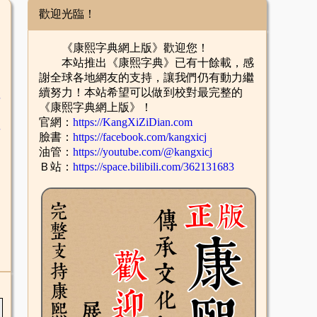
歡迎光臨！
《康熙字典網上版》歡迎您！
本站推出《康熙字典》已有十餘載，感
謝全球各地網友的支持，讓我們仍有動力繼
續努力！本站希望可以做到校對最完整的
舌
《康熙字典網上版》！
官網：
https://KangXiZiDian.com
酉
臉書：
https://facebook.com/kangxicj
油管：
https://youtube.com/@kangxicj
Ｂ站：
https://space.bilibili.com/362131683