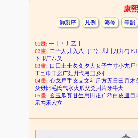
康
御製序
凡例
纂修
等韻
01畫:
一
丨
丶
丿
乙
亅
02畫:
二
亠
人
儿
入
八
冂
冖
冫
几
凵
刀
力
勹
匕
卜
卩
厂
厶
又
03畫:
口
囗
土
士
夂
夊
夕
大
女
子
宀
寸
小
尢
尸
工
己
巾
干
幺
广
廴
廾
弋
弓
彐
彡
彳
04畫:
心
戈
戶
手
支
攴
文
斗
斤
方
无
日
曰
月
木
殳
毋
比
毛
氏
气
水
火
爪
父
爻
爿
片
牙
牛
犬
05畫:
玄
玉
瓜
瓦
甘
生
用
田
疋
疒
癶
白
皮
皿
目
示
禸
禾
穴
立