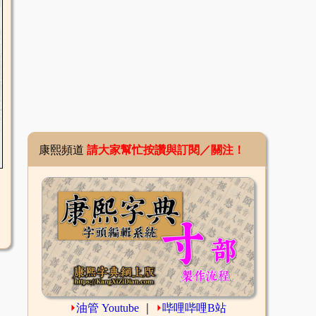
康熙頻道
請大家幫忙按讚與訂閱／關注！
⏵
油管 Youtube
｜
⏵
哔哩哔哩B站