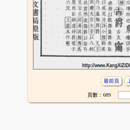
最前頁
頁數：689