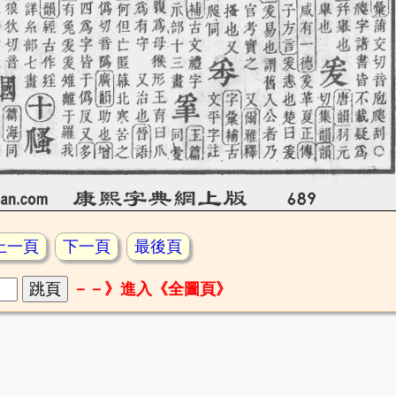
上一頁
下一頁
最後頁
－－》進入《全圖頁》