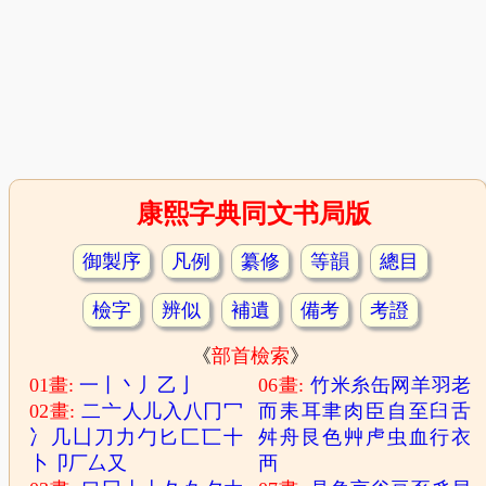
康熙字典同文书局版
御製序
凡例
纂修
等韻
總目
檢字
辨似
補遺
備考
考證
《
部首檢索
》
01畫:
一
丨
丶
丿
乙
亅
06畫:
竹
米
糸
缶
网
羊
羽
老
02畫:
二
亠
人
儿
入
八
冂
冖
而
耒
耳
聿
肉
臣
自
至
臼
舌
冫
几
凵
刀
力
勹
匕
匚
匸
十
舛
舟
艮
色
艸
虍
虫
血
行
衣
卜
卩
厂
厶
又
襾