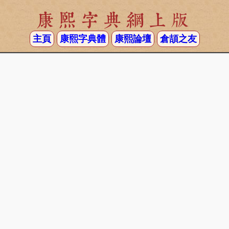
康熙字典網上版
主頁
康熙字典體
康熙論壇
倉頡之友