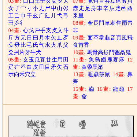
03畫:
口
囗
土
士
夂
夊
夕
大
07畫:
見
角
言
谷
豆
豕
豸
貝
女
子
宀
寸
小
尢
尸
屮
山
巛
赤
走
足
身
車
辛
辰
辵
邑
酉
工
己
巾
干
幺
广
廴
廾
弋
弓
釆
里
彐
彡
彳
08畫:
金
長
門
阜
隶
隹
雨
靑
04畫:
心
戈
戶
手
支
攴
文
斗
非
斤
方
无
日
曰
月
木
欠
止
歹
09畫:
面
革
韋
韭
音
頁
風
飛
殳
毋
比
毛
氏
气
水
火
爪
父
食
首
香
爻
爿
片
牙
牛
犬
10畫:
馬
骨
高
髟
鬥
鬯
鬲
鬼
05畫:
玄
玉
瓜
瓦
甘
生
用
田
11畫:
魚
鳥
鹵
鹿
麥
麻
12
疋
疒
癶
白
皮
皿
目
矛
矢
石
畫:
黃
黍
黑
黹
示
禸
禾
穴
立
13畫:
黽
鼎
鼓
鼠
14畫:
鼻
齊
15畫:
齒
16畫:
龍
龜
17
畫:
龠