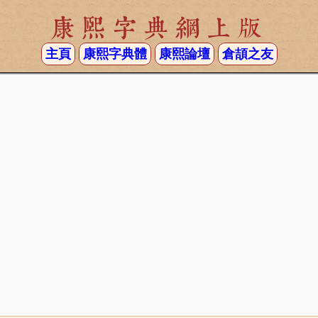
康熙字典網上版
主頁
康熙字典體
康熙論壇
倉頡之友