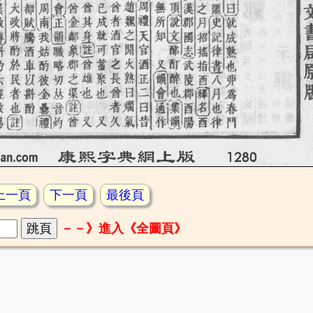
上一頁
下一頁
最後頁
－－》進入《全圖頁》