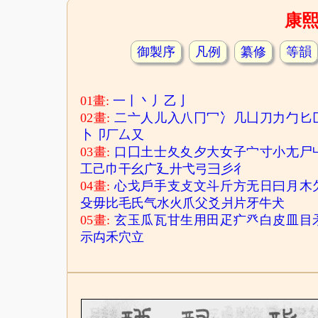
康
御製序
凡例
纂修
等韻
01畫:
一
丨
丶
丿
乙
亅
02畫:
二
亠
人
儿
入
八
冂
冖
冫
几
凵
刀
力
勹
匕
卜
卩
厂
厶
又
03畫:
口
囗
土
士
夂
夊
夕
大
女
子
宀
寸
小
尢
尸
工
己
巾
干
幺
广
廴
廾
弋
弓
彐
彡
彳
04畫:
心
戈
戶
手
支
攴
文
斗
斤
方
无
日
曰
月
木
殳
毋
比
毛
氏
气
水
火
爪
父
爻
爿
片
牙
牛
犬
05畫:
玄
玉
瓜
瓦
甘
生
用
田
疋
疒
癶
白
皮
皿
目
示
禸
禾
穴
立