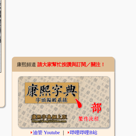
康熙頻道
請大家幫忙按讚與訂閱／關注！
⏵
油管 Youtube
｜
⏵
哔哩哔哩B站