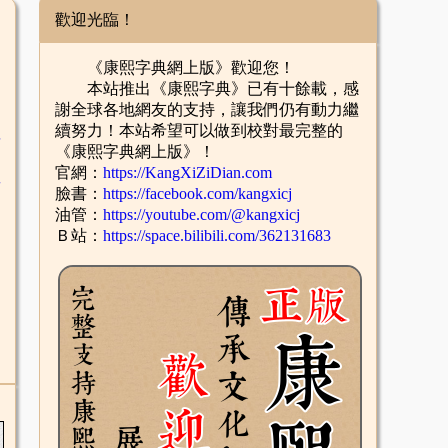
歡迎光臨！
《康熙字典網上版》歡迎您！
本站推出《康熙字典》已有十餘載，感
謝全球各地網友的支持，讓我們仍有動力繼
續努力！本站希望可以做到校對最完整的
舌
《康熙字典網上版》！
官網：
https://KangXiZiDian.com
酉
臉書：
https://facebook.com/kangxicj
油管：
https://youtube.com/@kangxicj
Ｂ站：
https://space.bilibili.com/362131683