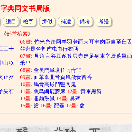
熙字典同文书局版
總目
檢字
辨似
補遺
備考
考證
《
部首檢索
》
06畫:
竹
米
糸
缶
网
羊
羽
老
而
耒
耳
聿
肉
臣
自
至
臼
匚
匸
十
舛
舟
艮
色
艸
虍
虫
血
行
衣
襾
07畫:
見
角
言
谷
豆
豕
豸
貝
赤
走
足
身
車
辛
辰
辵
邑
屮
山
巛
釆
里
08畫:
金
長
門
阜
隶
隹
雨
靑
非
欠
止
歹
09畫:
面
革
韋
韭
音
頁
風
飛
食
首
香
10畫:
馬
骨
高
髟
鬥
鬯
鬲
鬼
矛
矢
石
11畫:
魚
鳥
鹵
鹿
麥
麻
12畫:
黃
黍
黑
黹
13畫:
黽
鼎
鼓
鼠
14畫:
鼻
齊
15畫:
齒
16畫:
龍
龜
17畫:
龠