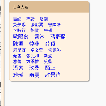
古今人名
吉皎
專諸
屠龍
吳夢暘
張獻翼
曾國藩
李時行
徐賁
牛頓
歐陽食
竇常
蔣夢麟
陳垣
韓非
薛稷
周星薇
卓文萱
侯佩岑
傾雪
張兆和
新波
悠蕾
方季惟
笑藍
潘素
玫桑
陌上
雅瑾
雨雯
許景淳