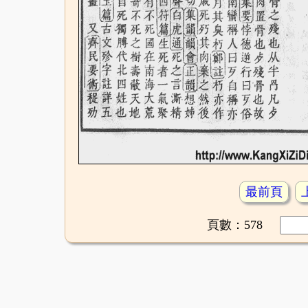
最前頁
頁數：578