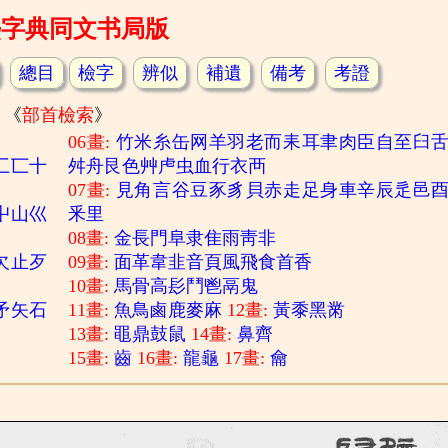
熙字典同文书局版
總目
檢字
辨似
補遺
備考
考證
《
部首檢索
》
06畫:
竹
米
糸
缶
网
羊
羽
老
而
耒
耳
聿
肉
臣
自
至
臼
匚
匸
十
舛
舟
艮
色
艸
虍
虫
血
行
衣
襾
07畫:
見
角
言
谷
豆
豕
豸
貝
赤
走
足
身
車
辛
辰
辵
邑
屮
山
巛
釆
里
08畫:
金
長
門
阜
隶
隹
雨
靑
非
欠
止
歹
09畫:
面
革
韋
韭
音
頁
風
飛
食
首
香
10畫:
馬
骨
高
髟
鬥
鬯
鬲
鬼
矛
矢
石
11畫:
魚
鳥
鹵
鹿
麥
麻
12畫:
黃
黍
黑
黹
13畫:
黽
鼎
鼓
鼠
14畫:
鼻
齊
15畫:
齒
16畫:
龍
龜
17畫:
龠