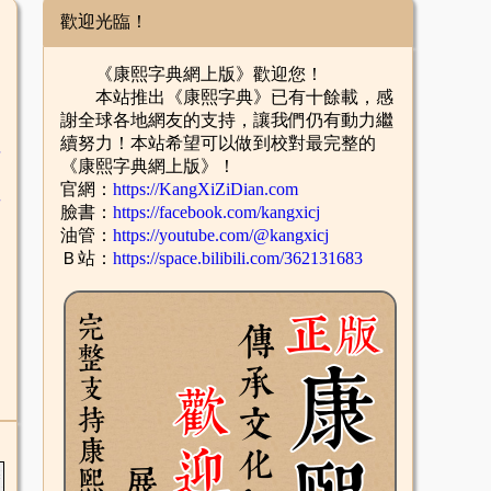
歡迎光臨！
《康熙字典網上版》歡迎您！
本站推出《康熙字典》已有十餘載，感
謝全球各地網友的支持，讓我們仍有動力繼
續努力！本站希望可以做到校對最完整的
舌
《康熙字典網上版》！
官網：
https://KangXiZiDian.com
酉
臉書：
https://facebook.com/kangxicj
油管：
https://youtube.com/@kangxicj
Ｂ站：
https://space.bilibili.com/362131683