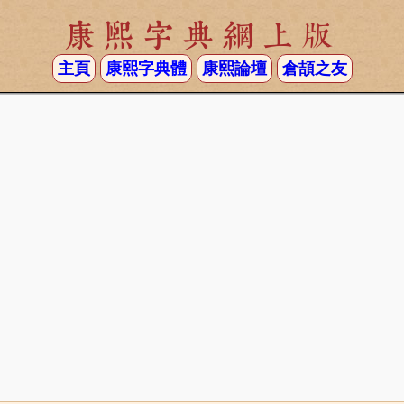
康熙字典網上版
主頁
康熙字典體
康熙論壇
倉頡之友