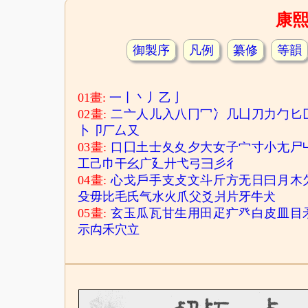
康
御製序
凡例
纂修
等韻
01畫:
一
丨
丶
丿
乙
亅
02畫:
二
亠
人
儿
入
八
冂
冖
冫
几
凵
刀
力
勹
匕
卜
卩
厂
厶
又
03畫:
口
囗
土
士
夂
夊
夕
大
女
子
宀
寸
小
尢
尸
工
己
巾
干
幺
广
廴
廾
弋
弓
彐
彡
彳
04畫:
心
戈
戶
手
支
攴
文
斗
斤
方
无
日
曰
月
木
殳
毋
比
毛
氏
气
水
火
爪
父
爻
爿
片
牙
牛
犬
05畫:
玄
玉
瓜
瓦
甘
生
用
田
疋
疒
癶
白
皮
皿
目
示
禸
禾
穴
立