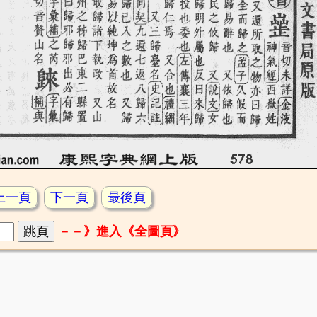
上一頁
下一頁
最後頁
－－》進入《全圖頁》