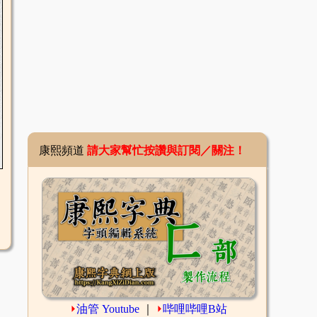
康熙頻道
請大家幫忙按讚與訂閱／關注！
⏵
油管 Youtube
｜
⏵
哔哩哔哩B站