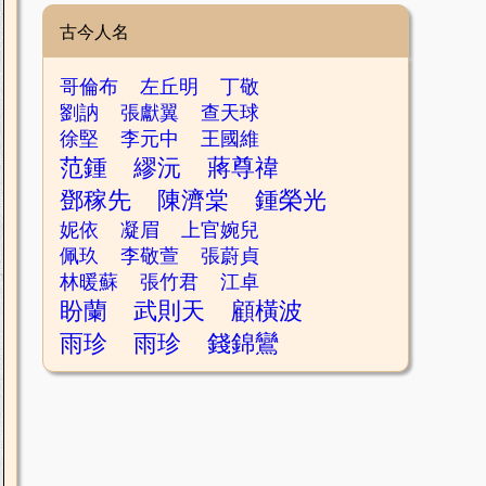
古今人名
哥倫布
左丘明
丁敬
劉訥
張獻翼
查天球
徐堅
李元中
王國維
范鍾
繆沅
蔣尊禕
鄧稼先
陳濟棠
鍾榮光
妮依
凝眉
上官婉兒
佩玖
李敬萱
張蔚貞
林暖蘇
張竹君
江卓
盼蘭
武則天
顧橫波
雨珍
雨珍
錢錦鸞