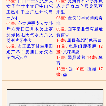
03畫:
口
囗
土
士
夂
夊
夕
大
07畫:
見
角
言
谷
豆
豕
豸
貝
女
子
宀
寸
小
尢
尸
屮
山
巛
赤
走
足
身
車
辛
辰
辵
邑
酉
工
己
巾
干
幺
广
廴
廾
弋
弓
釆
里
彐
彡
彳
08畫:
金
長
門
阜
隶
隹
雨
靑
04畫:
心
戈
戶
手
支
攴
文
斗
非
斤
方
无
日
曰
月
木
欠
止
歹
09畫:
面
革
韋
韭
音
頁
風
飛
殳
毋
比
毛
氏
气
水
火
爪
父
食
首
香
爻
爿
片
牙
牛
犬
10畫:
馬
骨
高
髟
鬥
鬯
鬲
鬼
05畫:
玄
玉
瓜
瓦
甘
生
用
田
11畫:
魚
鳥
鹵
鹿
麥
麻
12
疋
疒
癶
白
皮
皿
目
矛
矢
石
畫:
黃
黍
黑
黹
示
禸
禾
穴
立
13畫:
黽
鼎
鼓
鼠
14畫:
鼻
齊
15畫:
齒
16畫:
龍
龜
17
畫:
龠