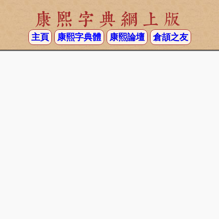
康熙字典網上版
主頁
康熙字典體
康熙論壇
倉頡之友