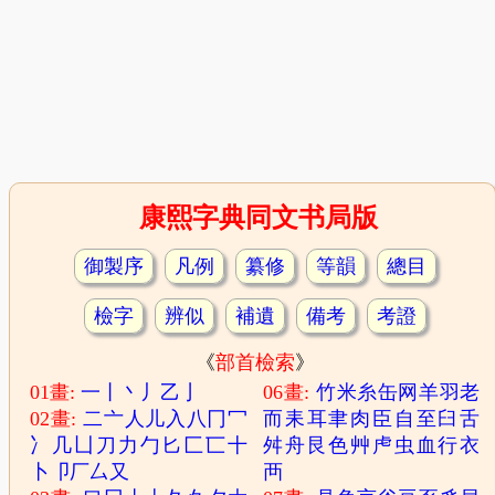
康熙字典同文书局版
御製序
凡例
纂修
等韻
總目
檢字
辨似
補遺
備考
考證
《
部首檢索
》
01畫:
一
丨
丶
丿
乙
亅
06畫:
竹
米
糸
缶
网
羊
羽
老
02畫:
二
亠
人
儿
入
八
冂
冖
而
耒
耳
聿
肉
臣
自
至
臼
舌
冫
几
凵
刀
力
勹
匕
匚
匸
十
舛
舟
艮
色
艸
虍
虫
血
行
衣
卜
卩
厂
厶
又
襾