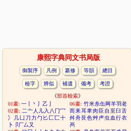
康熙字典同文书局版
御製序
凡例
纂修
等韻
總目
檢字
辨似
補遺
備考
考證
《
部首檢索
》
01畫:
一
丨
丶
丿
乙
亅
06畫:
竹
米
糸
缶
网
羊
羽
老
02畫:
二
亠
人
儿
入
八
冂
冖
而
耒
耳
聿
肉
臣
自
至
臼
舌
冫
几
凵
刀
力
勹
匕
匚
匸
十
舛
舟
艮
色
艸
虍
虫
血
行
衣
卜
卩
厂
厶
又
襾