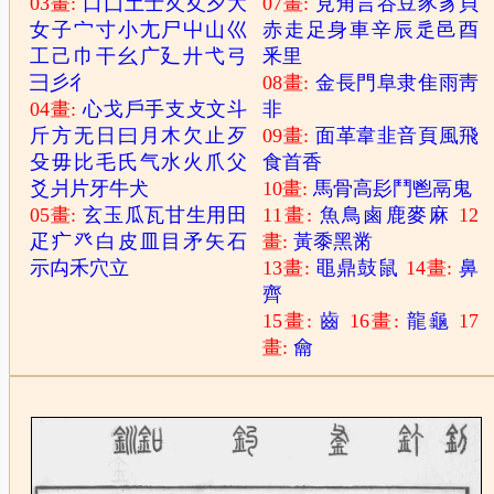
03畫:
口
囗
土
士
夂
夊
夕
大
07畫:
見
角
言
谷
豆
豕
豸
貝
女
子
宀
寸
小
尢
尸
屮
山
巛
赤
走
足
身
車
辛
辰
辵
邑
酉
工
己
巾
干
幺
广
廴
廾
弋
弓
釆
里
彐
彡
彳
08畫:
金
長
門
阜
隶
隹
雨
靑
04畫:
心
戈
戶
手
支
攴
文
斗
非
斤
方
无
日
曰
月
木
欠
止
歹
09畫:
面
革
韋
韭
音
頁
風
飛
殳
毋
比
毛
氏
气
水
火
爪
父
食
首
香
爻
爿
片
牙
牛
犬
10畫:
馬
骨
高
髟
鬥
鬯
鬲
鬼
05畫:
玄
玉
瓜
瓦
甘
生
用
田
11畫:
魚
鳥
鹵
鹿
麥
麻
12
疋
疒
癶
白
皮
皿
目
矛
矢
石
畫:
黃
黍
黑
黹
示
禸
禾
穴
立
13畫:
黽
鼎
鼓
鼠
14畫:
鼻
齊
15畫:
齒
16畫:
龍
龜
17
畫:
龠