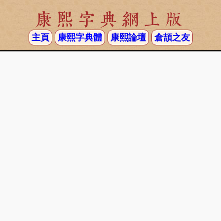
康熙字典網上版
主頁
康熙字典體
康熙論壇
倉頡之友