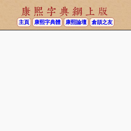
康熙字典網上版
主頁
康熙字典體
康熙論壇
倉頡之友