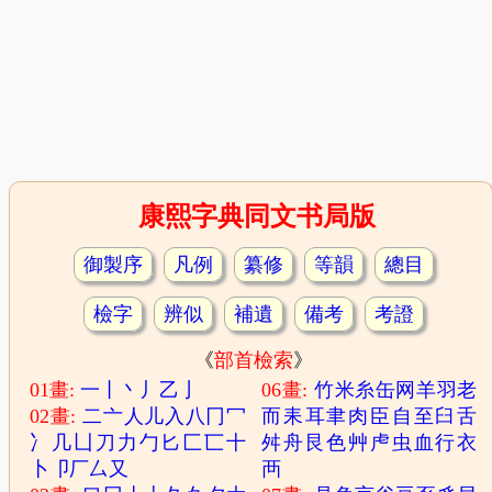
康熙字典同文书局版
御製序
凡例
纂修
等韻
總目
檢字
辨似
補遺
備考
考證
《
部首檢索
》
01畫:
一
丨
丶
丿
乙
亅
06畫:
竹
米
糸
缶
网
羊
羽
老
02畫:
二
亠
人
儿
入
八
冂
冖
而
耒
耳
聿
肉
臣
自
至
臼
舌
冫
几
凵
刀
力
勹
匕
匚
匸
十
舛
舟
艮
色
艸
虍
虫
血
行
衣
卜
卩
厂
厶
又
襾