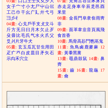
03畫:
口
囗
土
士
夂
夊
夕
大
07畫:
見
角
言
谷
豆
豕
豸
貝
女
子
宀
寸
小
尢
尸
屮
山
巛
赤
走
足
身
車
辛
辰
辵
邑
酉
工
己
巾
干
幺
广
廴
廾
弋
弓
釆
里
彐
彡
彳
08畫:
金
長
門
阜
隶
隹
雨
靑
04畫:
心
戈
戶
手
支
攴
文
斗
非
斤
方
无
日
曰
月
木
欠
止
歹
09畫:
面
革
韋
韭
音
頁
風
飛
殳
毋
比
毛
氏
气
水
火
爪
父
食
首
香
爻
爿
片
牙
牛
犬
10畫:
馬
骨
高
髟
鬥
鬯
鬲
鬼
05畫:
玄
玉
瓜
瓦
甘
生
用
田
11畫:
魚
鳥
鹵
鹿
麥
麻
12
疋
疒
癶
白
皮
皿
目
矛
矢
石
畫:
黃
黍
黑
黹
示
禸
禾
穴
立
13畫:
黽
鼎
鼓
鼠
14畫:
鼻
齊
15畫:
齒
16畫:
龍
龜
17
畫:
龠