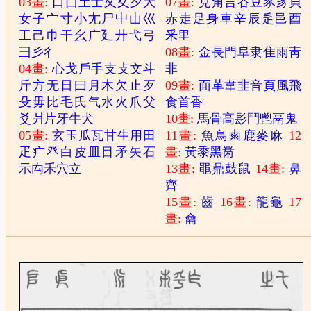
03畫:
口
囗
土
士
夂
夊
夕
大
07畫:
見
角
言
谷
豆
豕
豸
貝
女
子
宀
寸
小
尢
尸
屮
山
巛
赤
走
足
身
車
辛
辰
辵
邑
酉
工
己
巾
干
幺
广
廴
廾
弋
弓
釆
里
彐
彡
彳
08畫:
金
長
門
阜
隶
隹
雨
靑
04畫:
心
戈
戶
手
支
攴
文
斗
非
斤
方
无
日
曰
月
木
欠
止
歹
09畫:
面
革
韋
韭
音
頁
風
飛
殳
毋
比
毛
氏
气
水
火
爪
父
食
首
香
爻
爿
片
牙
牛
犬
10畫:
馬
骨
高
髟
鬥
鬯
鬲
鬼
05畫:
玄
玉
瓜
瓦
甘
生
用
田
11畫:
魚
鳥
鹵
鹿
麥
麻
12
疋
疒
癶
白
皮
皿
目
矛
矢
石
畫:
黃
黍
黑
黹
示
禸
禾
穴
立
13畫:
黽
鼎
鼓
鼠
14畫:
鼻
齊
15畫:
齒
16畫:
龍
龜
17
畫:
龠