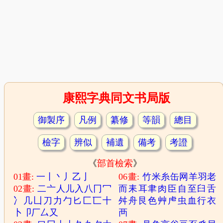
康熙字典同文书局版
御製序
凡例
纂修
等韻
總目
檢字
辨似
補遺
備考
考證
《
部首檢索
》
01畫:
一
丨
丶
丿
乙
亅
06畫:
竹
米
糸
缶
网
羊
羽
老
02畫:
二
亠
人
儿
入
八
冂
冖
而
耒
耳
聿
肉
臣
自
至
臼
舌
冫
几
凵
刀
力
勹
匕
匚
匸
十
舛
舟
艮
色
艸
虍
虫
血
行
衣
卜
卩
厂
厶
又
襾