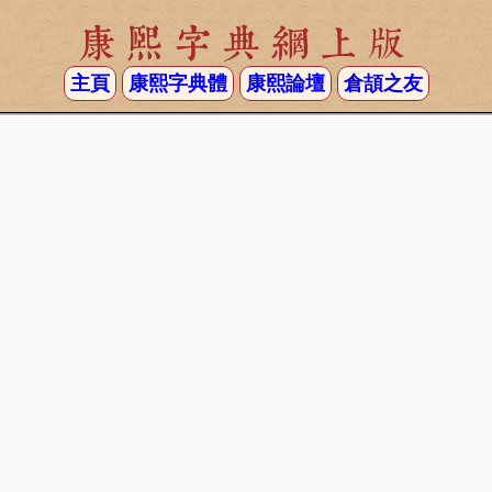
康熙字典網上版
主頁
康熙字典體
康熙論壇
倉頡之友