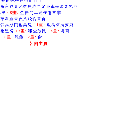
舛
舟
艮
色
艸
虍
虫
血
行
衣
襾
見
角
言
谷
豆
豕
豸
貝
赤
走
足
身
車
辛
辰
辵
邑
酉
釆
里
08畫:
金
長
門
阜
隶
隹
雨
靑
非
面
革
韋
韭
音
頁
風
飛
食
首
香
馬
骨
高
髟
鬥
鬯
鬲
鬼
11畫:
魚
鳥
鹵
鹿
麥
麻
黃
黍
黑
黹
13畫:
黽
鼎
鼓
鼠
14畫:
鼻
齊
齒
16畫:
龍
龜
17畫:
龠
－－》回主頁