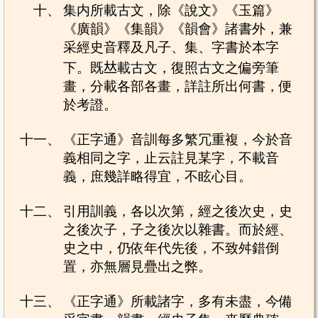
十、
集内所載古文，除《說文》《玉篇》
《廣韻》《集韻》《韻會》諸書外，兼
采經史音釋及凡子、集、字書於本字
下。既𠀤載古文，復照古文之偏旁筆
畫，分載各部各畫，詳註所出何書，便
於考證。
十一、
《正字通》音訓每多繁冗重複，今於音
義相同之字，止云註見某字，不載音
義，庶幾詳略得宜，不眩心目。
十二、
引用訓義，各以次第，經之後次史，史
之後次子，子之後次以雜書。而於經、
史之中，仍依年代先後，不致舛錯倒
置，亦無層見疊出之弊。
十三、
《正字通》所載諸字，多有未盡，今備