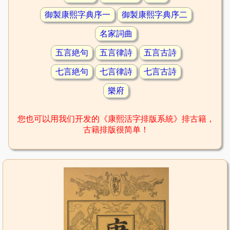
御製康熙字典序一
御製康熙字典序二
名家詞曲
五言絶句
五言律詩
五言古詩
七言絶句
七言律詩
七言古詩
樂府
您也可以用我们开发的《康熙活字排版系統》排古籍，
古籍排版很简单！