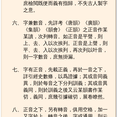
庶檢閲既便而義有指歸，不失古人製字
之意。
六、
字兼數音，先詳考《唐韻》《廣韻》
《集韻》《韻會》《正韻》之正音作某
某讀，次列轉音。如正音是平聲，則
上、去、入以次挨列。正音是上聲，則
平、去、入以次挨列，再次列以叶音，
則一字數音，庶無掛漏。
七、
字有正音，先載正義，再於一音之下，
詳引經史數條，以爲證據；其或音同義
異，則於每音之下分列訓義；其或音異
義同，則於訓義之後又云某韻書作某
切，義同，庶幾引據確切，展卷瞭然。
八、
正音之下，另有轉音，俱用空格，加一
又字於上。轉音之後，字或通用，則云