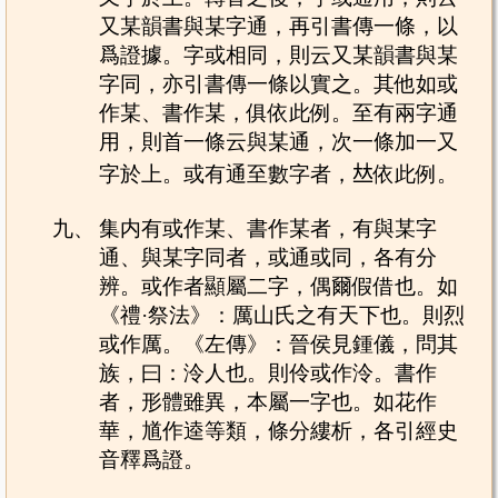
又某韻書與某字通，再引書傳一條，以
爲證據。字或相同，則云又某韻書與某
字同，亦引書傳一條以實之。其他如或
作某、書作某，俱依此例。至有兩字通
用，則首一條云與某通，次一條加一又
字於上。或有通至數字者，𠀤依此例。
九、
集内有或作某、書作某者，有與某字
通、與某字同者，或通或同，各有分
辨。或作者顯屬二字，偶爾假借也。如
《禮·祭法》：厲山氏之有天下也。則烈
或作厲。《左傳》：晉侯見鍾儀，問其
族，曰：泠人也。則伶或作泠。書作
者，形體雖異，本屬一字也。如花作
華，馗作逵等類，條分縷析，各引經史
音釋爲證。