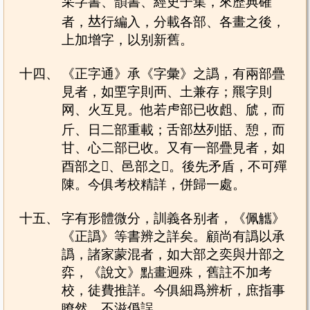
采字書、韻書、經史子集，來歷典確
者，𠀤行編入，分載各部、各畫之後，
上加增字，以别新舊。
十四、
《正字通》承《字彙》之譌，有兩部疊
見者，如垔字則襾、土兼存；羆字則
网、火互見。他若虍部已收䖑、䖐，而
斤、日二部重載；舌部𠀤列甛、憩，而
甘、心二部已收。又有一部疊見者，如
酉部之𨠎、邑部之𨜒。後先矛盾，不可殫
陳。今俱考校精詳，併歸一處。
十五、
字有形體微分，訓義各别者，《佩觿》
《正譌》等書辨之詳矣。顧尚有譌以承
譌，諸家蒙混者，如大部之奕與廾部之
弈，《說文》點畫迥殊，舊註不加考
校，徒費推詳。今俱細爲辨析，庶指事
瞭然，不滋僞誤。