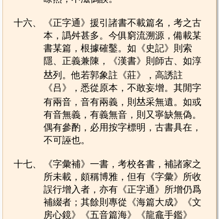
十六、
《正字通》援引諸書不載篇名，考之古
本，譌舛甚多。今俱窮流溯源，備載某
書某篇，根據確鑿。如《史記》則索
隱、正義兼陳，《漢書》則師古、如淳
𠀤列。他若郭象註《莊》，高誘註
《吕》，悉從原本，不敢妄增。其閒字
有兩音，音有兩義，則𠀤采無遺。如或
有音無義，有義無音，則又寧缺無偽。
偶有參酌，必用按字標明，古書具在，
不可誣也。
十七、
《字彙補》一書，考校各書，補諸家之
所未載，頗稱博雅，但有《字彙》所收
誤行增入者，亦有《正字通》所增仍爲
補綴者；其餘則專從《海篇大成》《文
房心鏡》《五音篇海》《龍龕手鑑》