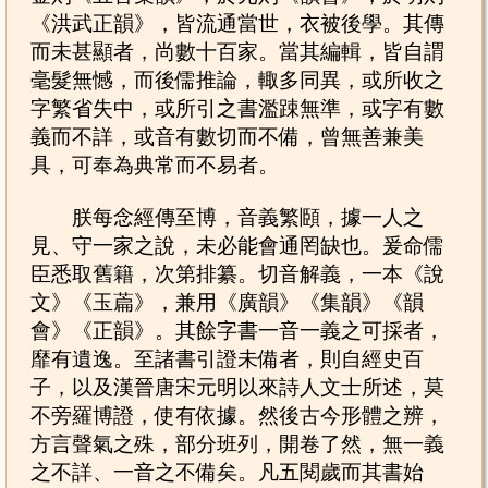
《洪武正韻》，皆流通當世，衣被後學。其傳
而未甚顯者，尚數十百家。當其編輯，皆自謂
毫髮無憾，而後儒推論，輙多同異，或所收之
字繁省失中，或所引之書濫踈無準，或字有數
義而不詳，或音有數切而不備，曾無善兼美
具，可奉為典常而不易者。
朕每念經傳至博，音義繁頥，據一人之
見、守一家之說，未必能會通罔缺也。爰命儒
臣悉取舊籍，次第排纂。切音解義，一本《說
文》《玉萹》，兼用《廣韻》《集韻》《韻
會》《正韻》。其餘字書一音一義之可採者，
靡有遺逸。至諸書引證未備者，則自經史百
子，以及漢晉唐宋元明以來詩人文士所述，莫
不旁羅博證，使有依據。然後古今形體之辨，
方言聲氣之殊，部分班列，開卷了然，無一義
之不詳、一音之不備矣。凡五閱歲而其書始