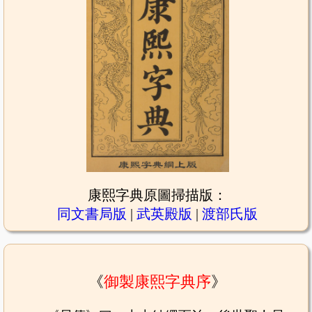
康熙字典原圖掃描版：
同文書局版
|
武英殿版
|
渡部氏版
《
御製康熙字典序
》