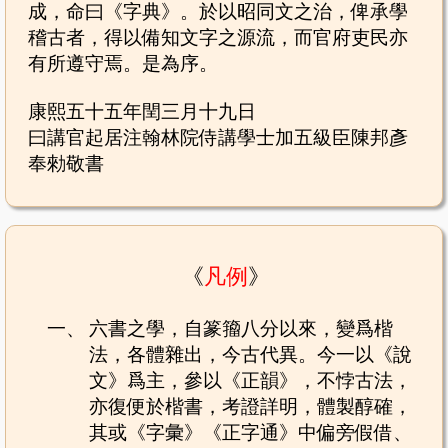
成，命曰《字典》。於以昭同文之治，俾承學
稽古者，得以備知文字之源流，而官府吏民亦
有所遵守焉。是為序。
康熙五十五年閏三月十九日
曰講官起居注翰林院侍講學士加五級臣陳邦彥
奉勑敬書
《
凡例
》
一、
六書之學，自篆籀八分以來，變爲楷
法，各體雜出，今古代異。今一以《說
文》爲主，參以《正韻》，不悖古法，
亦復便於楷書，考證詳明，體製醇確，
其或《字彙》《正字通》中偏旁假借、