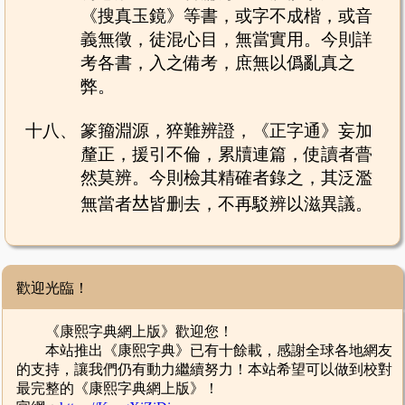
《搜真玉鏡》等書，或字不成楷，或音
義無徵，徒混心目，無當實用。今則詳
考各書，入之備考，庶無以僞亂真之
弊。
十八、
篆籀淵源，猝難辨證，《正字通》妄加
釐正，援引不倫，累牘連篇，使讀者瞢
然莫辨。今則檢其精確者錄之，其泛濫
無當者𠀤皆删去，不再駁辨以滋異議。
歡迎光臨！
《康熙字典網上版》歡迎您！
本站推出《康熙字典》已有十餘載，感謝全球各地網友
的支持，讓我們仍有動力繼續努力！本站希望可以做到校對
最完整的《康熙字典網上版》！