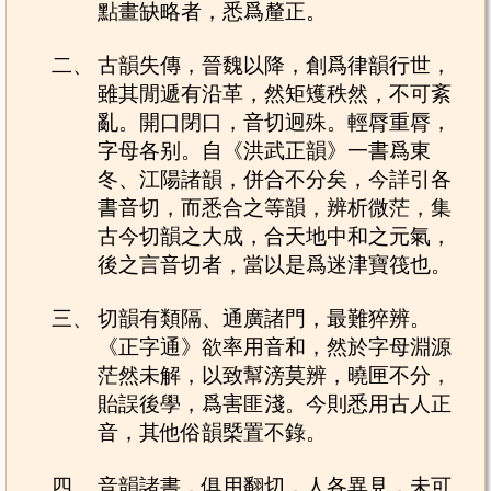
點畫缺略者，悉爲釐正。
二、
古韻失傳，晉魏以降，創爲律韻行世，
雖其閒遞有沿革，然矩矱秩然，不可紊
亂。開口閉口，音切迥殊。輕脣重脣，
字母各别。自《洪武正韻》一書爲東
冬、江陽諸韻，併合不分矣，今詳引各
書音切，而悉合之等韻，辨析微茫，集
古今切韻之大成，合天地中和之元氣，
後之言音切者，當以是爲迷津寶筏也。
三、
切韻有類隔、通廣諸門，最難猝辨。
《正字通》欲率用音和，然於字母淵源
茫然未解，以致幫滂莫辨，曉匣不分，
貽誤後學，爲害匪淺。今則悉用古人正
音，其他俗韻槩置不錄。
四、
音韻諸書，俱用翻切，人各異見，未可