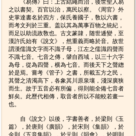
《易傳》曰：上古結繩而治，後世聖人易
之以書契。百官以治，萬民以察。《周官》外
史掌達書名於四方，保氏養國子，敎以六書，
而考文列於三重。盖以其為萬事百物之統紀，
而足以助流政敎也。古文篆隷，随世逓變，至
漢許氏始有《說文》，然重義而略於音。故世
謂漢儒識文字而不識子母，江左之儒識四聲而
不識七音。七音之傳，肈自西域，以三十六字
為母，從為四聲，横為七音。而後天下之聲緫
於是焉。嘗考《管子》之書，所載五方之民，
其聲之清濁高下，各象其川原泉壤，淺深廣狭
而生。故于五音必有所偏，得則能全備七音者
鮮矣。此歷代相傳，取音者所以不能較若畫一
也。
自《說文》以後，字書善者，於梁則《玉
篇》，於唐則《廣韻》，於宋則《集韻》，於
金則《五音集韻》，於元則《韻會》，於明則