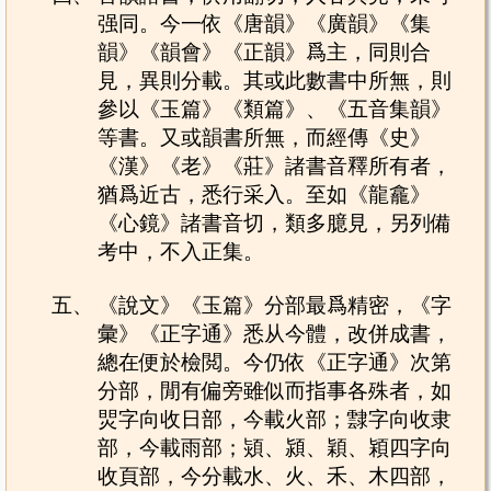
强同。今一依《唐韻》《廣韻》《集
韻》《韻會》《正韻》爲主，同則合
見，異則分載。其或此數書中所無，則
參以《玉篇》《類篇》、《五音集韻》
等書。又或韻書所無，而經傳《史》
《漢》《老》《莊》諸書音釋所有者，
猶爲近古，悉行采入。至如《龍龕》
《心鏡》諸書音切，類多臆見，另列備
考中，不入正集。
五、
《說文》《玉篇》分部最爲精密，《字
彙》《正字通》悉从今體，改併成書，
總在便於檢閲。今仍依《正字通》次第
分部，閒有偏旁雖似而指事各殊者，如
焸字向收日部，今載火部；霴字向收隶
部，今載雨部；熲、潁、穎、㯋四字向
收頁部，今分載水、火、禾、木四部，