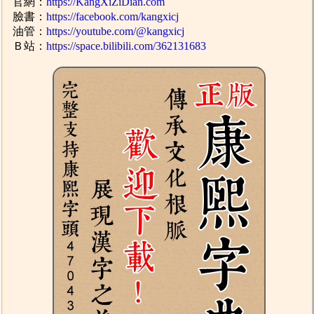
官網：
https://KangXiZiDian.com
臉書：
https://facebook.com/kangxicj
油管：
https://youtube.com/@kangxicj
Ｂ站：
https://space.bilibili.com/362131683