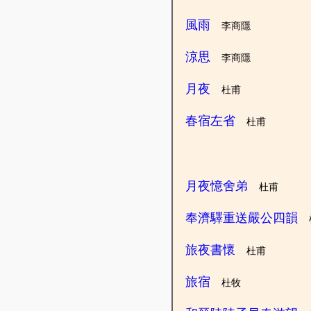
風雨
李商隱
涼思
李商隱
月夜
杜甫
春宿左省
杜甫
月夜憶舍弟
杜甫
奉濟驛重送嚴公四韻
旅夜書懷
杜甫
旅宿
杜牧