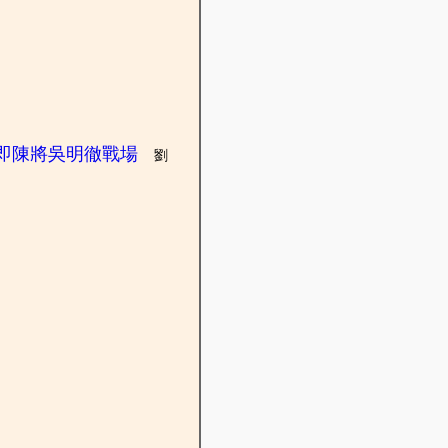
即陳將吳明徹戰場
劉