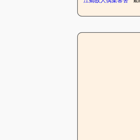
江鄉故人偶集客舍
戴