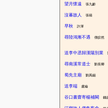
望月懷遠
張九齡
沒蕃故人
張籍
早秋
許渾
尋陸鴻漸不遇
僧皎然
送李中丞歸漢陽別業
尋南溪常道士
劉長卿
蜀先主廟
劉禹錫
送李端
盧綸
谷口書齋寄楊補闕
錢