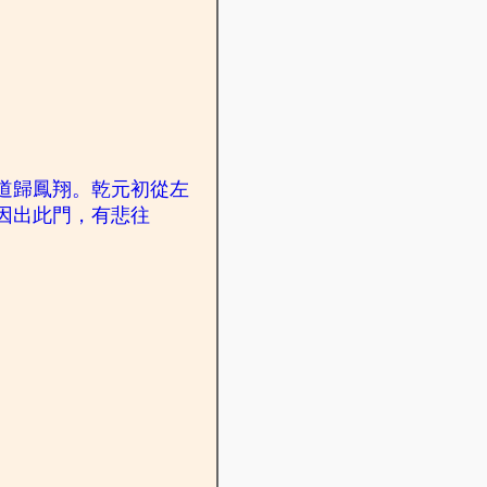
道歸鳳翔。乾元初從左
因出此門，有悲往