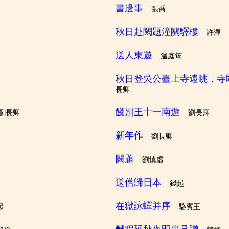
書邊事
張喬
秋日赴闕題潼關驛樓
許渾
送人東遊
溫庭筠
秋日登吳公臺上寺遠眺，寺
長卿
餞別王十一南遊
劉長卿
劉長卿
新年作
劉長卿
闕題
劉慎虛
送僧歸日本
錢起
在獄詠蟬并序
起
駱賓王