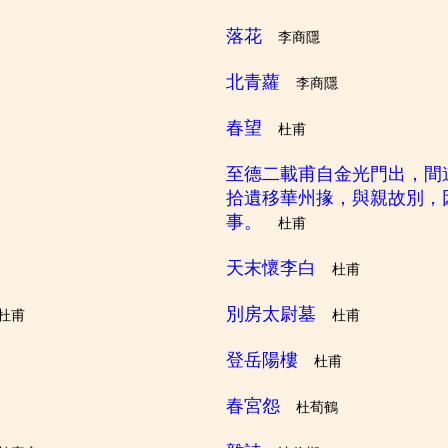
落花
李商隱
北青蘿
李商隱
春望
杜甫
至德二載甫自金光門出，間
拾遺移華州掾，與親故別，
事。
杜甫
天末懷李白
杜甫
別房太尉墓
杜甫
杜甫
登岳陽樓
杜甫
春宮怨
杜荀鶴