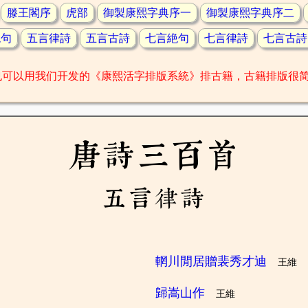
滕王閣序
虎部
御製康熙字典序一
御製康熙字典序二
絶句
五言律詩
五言古詩
七言絶句
七言律詩
七言古詩
也可以用我们开发的《康熙活字排版系統》排古籍，古籍排版很
唐詩三百首
五言律詩
輞川閒居贈裴秀才迪
王維
歸嵩山作
王維