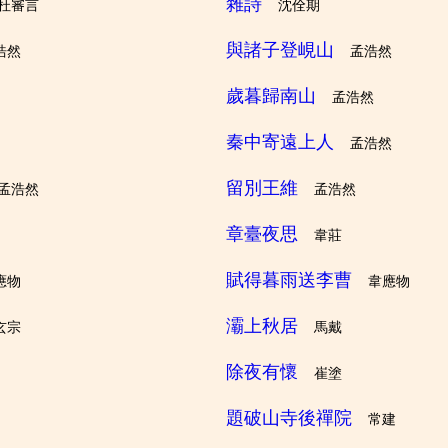
雜詩
杜審言
沈佺期
與諸子登峴山
浩然
孟浩然
歲暮歸南山
孟浩然
秦中寄遠上人
孟浩然
留別王維
孟浩然
孟浩然
章臺夜思
韋莊
賦得暮雨送李曹
應物
韋應物
灞上秋居
玄宗
馬戴
除夜有懷
崔塗
題破山寺後禪院
常建