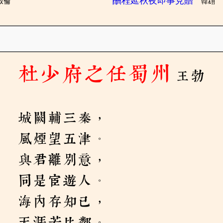
酬程延秋夜即事見贈
叔倫
韓翃
杜少府之任蜀州
王勃
城闕輔三秦，
風煙望五津。
與君離別意，
同是宦遊人。
海內存知己，
天涯若比鄰。