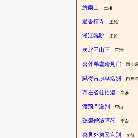
終南山
王維
過香積寺
王維
漢江臨眺
王維
次北固山下
王灣
喜外弟盧綸見宿
司空
賦得古原草送別
白居
寄左省杜拾遺
岑參
渡荊門送別
李白
聽蜀僧濬彈琴
李白
喜見外弟又言別
李益