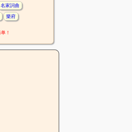
名家詞曲
樂府
简单！