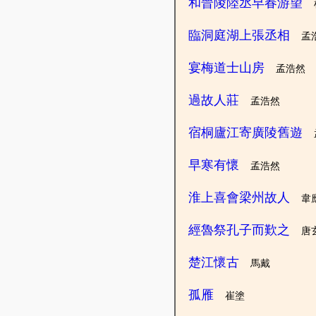
和晉陵陸丞早春游望
臨洞庭湖上張丞相
孟
宴梅道士山房
孟浩然
過故人莊
孟浩然
宿桐廬江寄廣陵舊遊
早寒有懷
孟浩然
淮上喜會梁州故人
韋
經魯祭孔子而歎之
唐
楚江懷古
馬戴
孤雁
崔塗