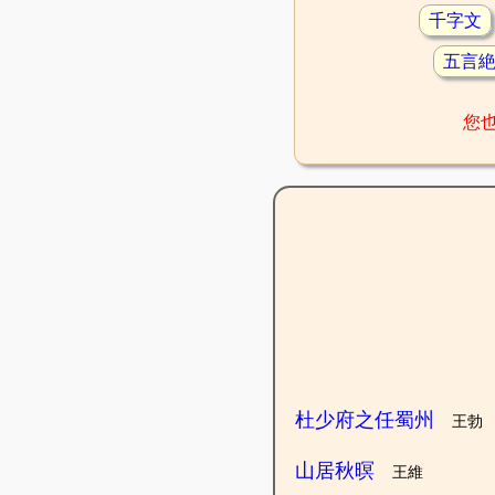
千字文
五言
您
杜少府之任蜀州
王勃
山居秋暝
王維