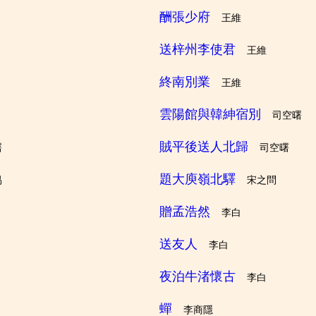
酬張少府
王維
送梓州李使君
王維
終南別業
王維
雲陽館與韓紳宿別
司空曙
賊平後送人北歸
曙
司空曙
題大庾嶺北驛
易
宋之問
贈孟浩然
李白
送友人
李白
夜泊牛渚懷古
李白
蟬
李商隱