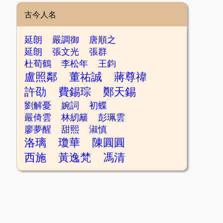
古今人名
延朗
嚴調御
唐順之
延朗
張文光
張群
杜荀鶴
李松年
王鈞
盧照鄰
董祐誠
蔣尊禕
許劭
費錫琮
鄭天錫
劉解憂
婉詞
初蝶
嚴倚雲
林紉籬
彭珮雲
廖夢醒
甜熙
淑慎
洛璃
瓊華
陳圓圓
西施
黃逸梵
馮清