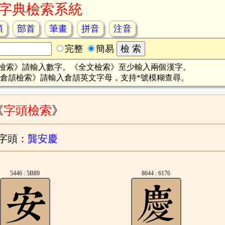
字典檢索系統
頡
部首
筆畫
拼音
注音
完整
簡易
檢索》請輸入數字。《全文檢索》至少輸入兩個漢字。
倉頡檢索》請輸入倉頡英文字母，支持*號模糊查尋。
《
字頭檢索
》
字頭：
龔安慶
5446 : 5B89
8644 : 6176