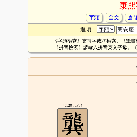
康熙
字頭
全文
倉
選項：
《字頭檢索》支持字或詞檢索。《筆畫
《拼音檢索》請輸入拼音英文字母。《
40520 : 9F94