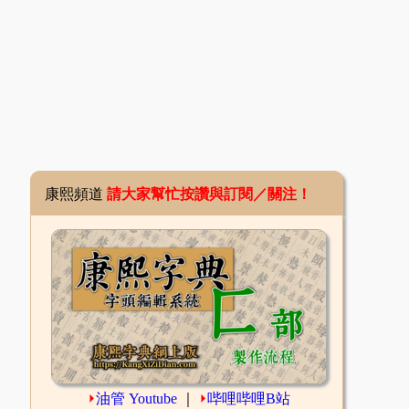
康熙頻道
請大家幫忙按讚與訂閱／關注！
⏵
油管 Youtube
｜
⏵
哔哩哔哩B站