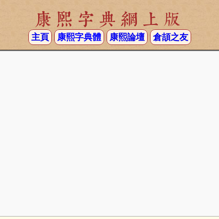
康熙字典網上版
主頁
康熙字典體
康熙論壇
倉頡之友