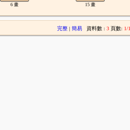
6 畫
15 畫
完整
|
簡易
資料數 :
3
頁數:
1/