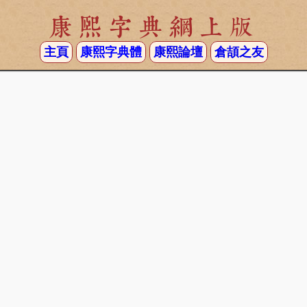
康熙字典網上版
主頁
康熙字典體
康熙論壇
倉頡之友