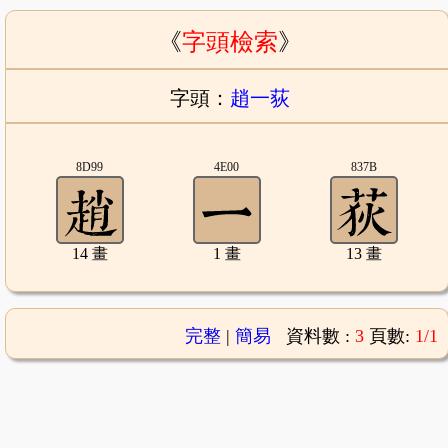
《
字頭檢索
》
字頭：
趙一荻
8D99
4E00
837B
14 畫
1 畫
13 畫
完整
|
簡易
資料數 :
3
頁數:
1/1