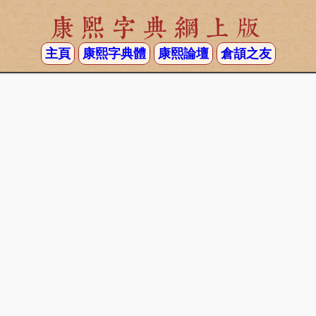
康熙字典網上版
主頁
康熙字典體
康熙論壇
倉頡之友