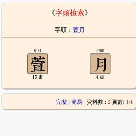
《
字頭檢索
》
字頭：
萱月
8431
6708
15 畫
4 畫
完整
|
簡易
資料數 :
2
頁數:
1/1