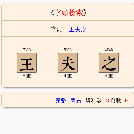
《
字頭檢索
》
字頭：
王夫之
738B
592B
4E4B
5 畫
4 畫
4 畫
完整
|
簡易
資料數 :
3
頁數:
1/1