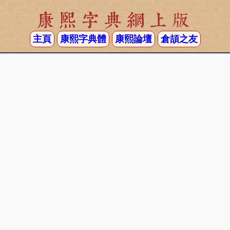
康熙字典網上版
主頁
康熙字典體
康熙論壇
倉頡之友