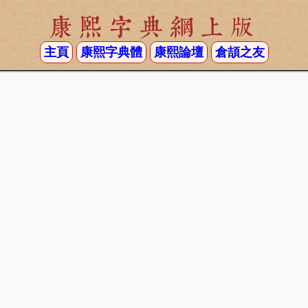
康熙字典網上版
主頁
康熙字典體
康熙論壇
倉頡之友