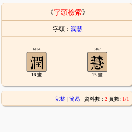
《
字頭檢索
》
字頭：
潤慧
6F64
6167
16 畫
15 畫
完整
|
簡易
資料數 :
2
頁數:
1/1