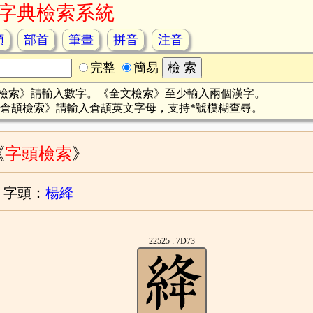
字典檢索系統
頡
部首
筆畫
拼音
注音
完整
簡易
檢索》請輸入數字。《全文檢索》至少輸入兩個漢字。
倉頡檢索》請輸入倉頡英文字母，支持*號模糊查尋。
《
字頭檢索
》
字頭：
楊絳
22525 : 7D73