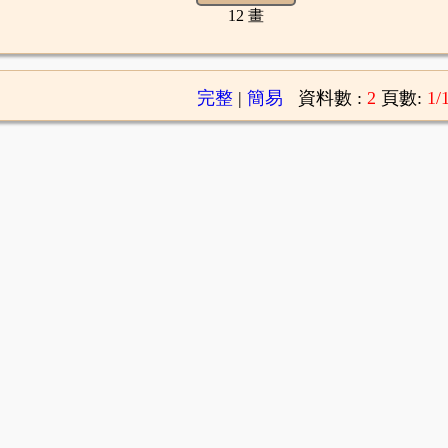
12 畫
完整
|
簡易
資料數 :
2
頁數:
1/