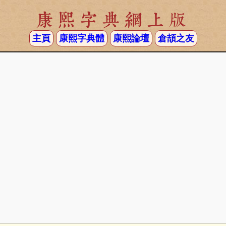
康熙字典網上版
主頁
康熙字典體
康熙論壇
倉頡之友