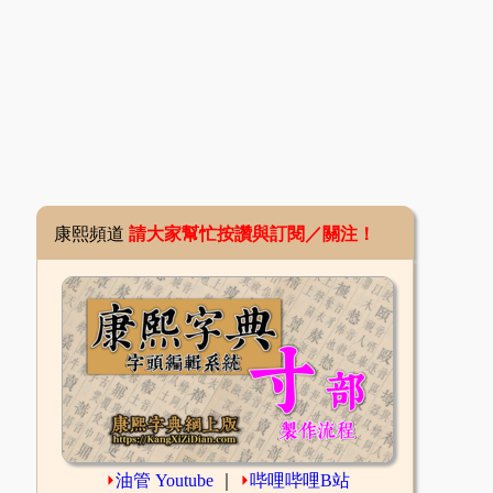
康熙頻道
請大家幫忙按讚與訂閱／關注！
⏵
油管 Youtube
｜
⏵
哔哩哔哩B站