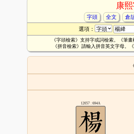
康熙
字頭
全文
倉
選項：
《字頭檢索》支持字或詞檢索。《筆畫
《拼音檢索》請輸入拼音英文字母。《
12057 : 694A