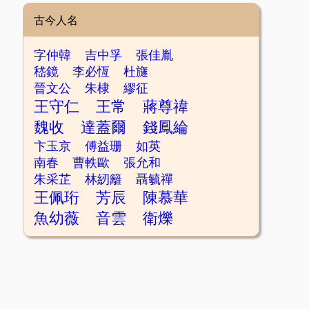
古今人名
字仲韓
吉中孚
張佳胤
嵇鏡
李必恆
杜旞
晉文公
朱棣
繆征
王守仁
王常
蔣尊禕
魏收
達蓋爾
錢鳳綸
卞玉京
傅益珊
如英
南春
曹軼歐
張允和
朱采芷
林紉籬
聶毓禪
王佩珩
芳辰
陳慕華
魚幼薇
音雲
衛爍