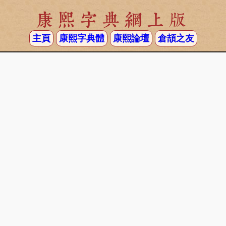
康熙字典網上版
主頁
康熙字典體
康熙論壇
倉頡之友