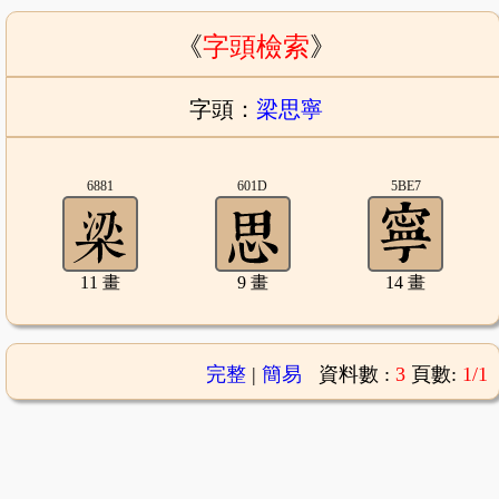
《
字頭檢索
》
字頭：
梁思寧
6881
601D
5BE7
11 畫
9 畫
14 畫
完整
|
簡易
資料數 :
3
頁數:
1/1