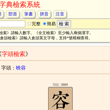
字典檢索系統
頡
部首
筆畫
拼音
注音
完整
簡易
檢索》請輸入數字。《全文檢索》至少輸入兩個漢字。
倉頡檢索》請輸入倉頡英文字母，支持*號模糊查尋。
《
字頭檢索
》
字頭：
映容
5522 : 5BB9