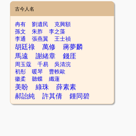
古今人名
冉有
劉遺民
克興額
孫文
朱胙
李之藻
李通
張燕翼
王士禎
胡廷祿
萬修
蔣夢麟
馬遠
謝緒章
錢厓
周玉蔻
千易
吳清浣
初彤
暖琴
曹軼歐
徽柔
聽蝶
纖蓮
美盼
綠珠
薛素素
郝詒純
許其倩
鍾同碧