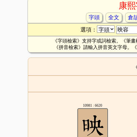
康熙
字頭
全文
倉
選項：
《字頭檢索》支持字或詞檢索。《筆畫
《拼音檢索》請輸入拼音英文字母。《
10981 : 6620