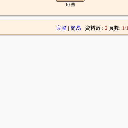
10 畫
完整
|
簡易
資料數 :
2
頁數:
1/