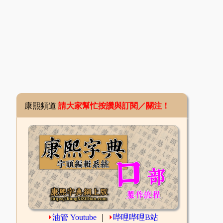
康熙頻道
請大家幫忙按讚與訂閱／關注！
⏵
油管 Youtube
｜
⏵
哔哩哔哩B站