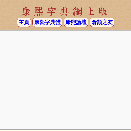
康熙字典網上版
主頁
康熙字典體
康熙論壇
倉頡之友