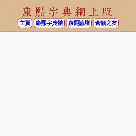
康熙字典網上版
主頁
康熙字典體
康熙論壇
倉頡之友