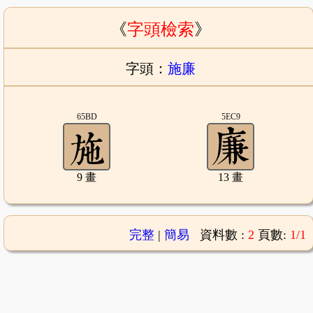
《
字頭檢索
》
字頭：
施廉
65BD
5EC9
9 畫
13 畫
完整
|
簡易
資料數 :
2
頁數:
1/1