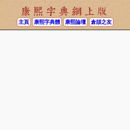
康熙字典網上版
主頁
康熙字典體
康熙論壇
倉頡之友