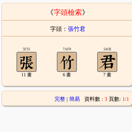
《
字頭檢索
》
字頭：
張竹君
5F35
7AF9
541B
11 畫
6 畫
7 畫
完整
|
簡易
資料數 :
3
頁數:
1/1