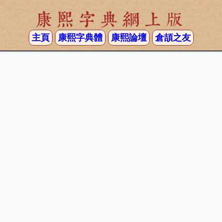
康熙字典網上版
主頁
康熙字典體
康熙論壇
倉頡之友