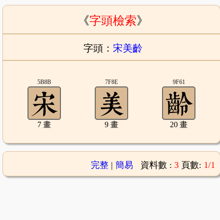
《
字頭檢索
》
字頭：
宋美齡
5B8B
7F8E
9F61
7 畫
9 畫
20 畫
完整
|
簡易
資料數 :
3
頁數:
1/1