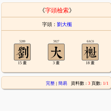
《
字頭檢索
》
字頭：
劉大櫆
5289
5927
6AC6
15 畫
3 畫
18 畫
完整
|
簡易
資料數 :
3
頁數:
1/1