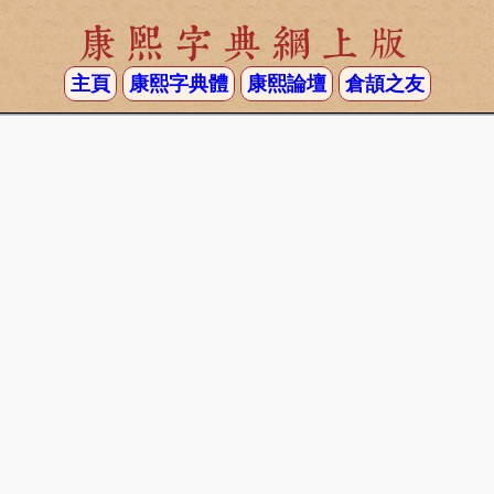
康熙字典網上版
主頁
康熙字典體
康熙論壇
倉頡之友