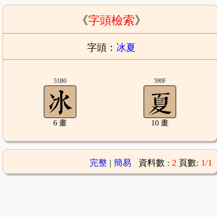
《
字頭檢索
》
字頭：
冰夏
51B0
590F
6 畫
10 畫
完整
|
簡易
資料數 :
2
頁數:
1/1