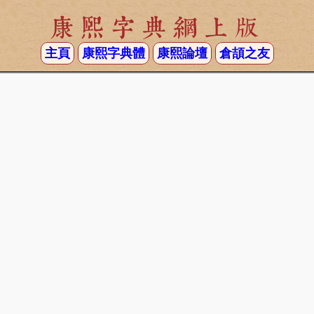
康熙字典網上版
主頁
康熙字典體
康熙論壇
倉頡之友