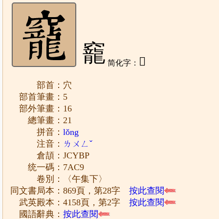
竉
𰩅
简化字：
部首：穴
部首筆畫：5
部外筆畫：16
總筆畫：21
拼音：
lǒng
注音：
ㄌㄨㄥˇ
倉頡：JCYBP
统一碼：7AC9
卷別：〈午集下〉
同文書局本：869頁，第28字
按此查閱
武英殿本：4158頁，第2字
按此查閱
國語辭典：
按此查閱