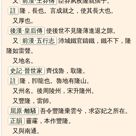
又
前漢·王莽傳
臣莽夙夜隆就孺子。
註
隆，長也。言成就之，使其長大也。
又厚也。
後漢·皇后傳
使後世不見隆薄進退之隙。
又
前漢·五行志
沛城鐵官鑄鐵，鐵不下，隆
隆如雷聲。
又地名。
史記·晉世家
齊伐魯，取隆。
註
隆，卽龍也。魯地有隆山。
又州名。後周陵州，宋升隆州。
又豐隆，雷師。
屈原·離騷
吾令豐隆乗雲兮，求宓妃之所在。
正韻
靊霳，本作豐隆。
又與南通。