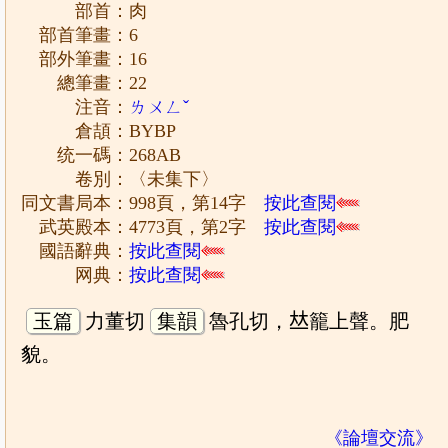
部首：肉
部首筆畫：6
部外筆畫：16
總筆畫：22
注音：
ㄌㄨㄥˇ
倉頡：BYBP
统一碼：268AB
卷別：〈未集下〉
同文書局本：998頁，第14字
按此查閱
武英殿本：4773頁，第2字
按此查閱
國語辭典：
按此查閱
网典：
按此查閱
玉篇
力董切
集韻
魯孔切，𠀤籠上聲。肥
貌。
《論壇交流》