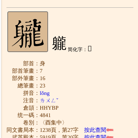
䡁
𬧢
简化字：
部首：身
部首筆畫：7
部外筆畫：16
總筆畫：23
拼音：
lǒng
注音：
ㄌㄨㄥˇ
倉頡：HHYBP
统一碼：4841
卷別：〈酉集中〉
同文書局本：1238頁，第27字
按此查閱
武英殿本：5919頁，第20字
按此查閱