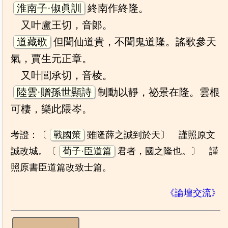
淮南子·俶眞訓
終南作終隆。
又叶盧王切，音郞。
道藏歌
但聞仙道貴，不聞鬼道隆。謠歌參天
氣，賈生元正章。
又叶閭承切，音棱。
陸雲·贈孫世顯詩
制動以靜，祕景在隆。雲根
可棲，樂此隈岑。
考證：〔
戰國策
雖隆薛之誠到於天〕 謹照原文
誠改城。〔
荀子·臣道篇
君者，國之隆也。〕 謹
照原書臣道篇改致士篇。
《論壇交流》