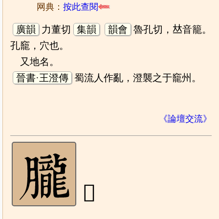
网典：
按此查閱
廣韻
力董切
集韻
韻會
魯孔切，𠀤音籠。
孔竉，穴也。
又地名。
晉書·王澄傳
蜀流人作亂，澄襲之于竉州。
《論壇交流》
𦢫