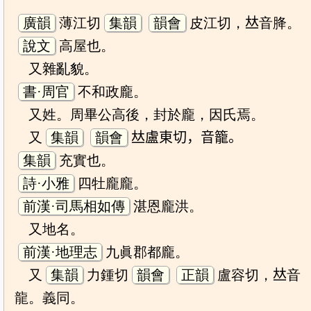
廣韻
薄江切
集韻
韻會
皮江切，𠀤音胮。
說文
高屋也。
又雜亂貌。
書·周官
不和政龐。
又姓。周畢公高後，封於龐，因氏焉。
又
集韻
韻會
𠀤盧東切，音籠。
集韻
充實也。
詩·小雅
四牡龐龐。
前漢·司馬相如傳
湛恩龐洪。
又地名。
前漢·地理志
九眞郡都龐。
又
集韻
力鍾切
韻會
正韻
盧容切，𠀤音
龍。義同。