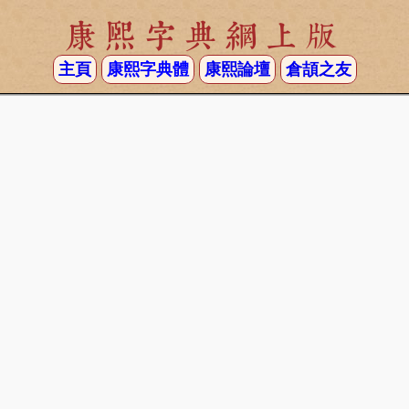
康熙字典網上版
主頁
康熙字典體
康熙論壇
倉頡之友