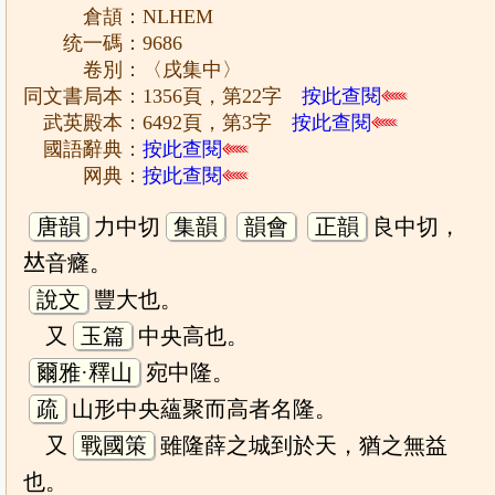
倉頡：NLHEM
统一碼：9686
卷別：〈戌集中〉
同文書局本：1356頁，第22字
按此查閱
武英殿本：6492頁，第3字
按此查閱
國語辭典：
按此查閱
网典：
按此查閱
唐韻
力中切
集韻
韻會
正韻
良中切，
𠀤音癃。
說文
豐大也。
又
玉篇
中央高也。
爾雅·釋山
宛中隆。
疏
山形中央蘊聚而高者名隆。
又
戰國策
雖隆薛之城到於天，猶之無益
也。