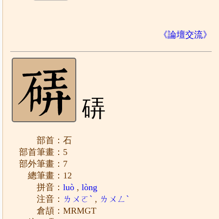
《論壇交流》
硦
部首：石
部首筆畫：5
部外筆畫：7
總筆畫：12
拼音：
luò
,
lòng
注音：
ㄌㄨㄛˋ
,
ㄌㄨㄥˋ
倉頡：MRMGT