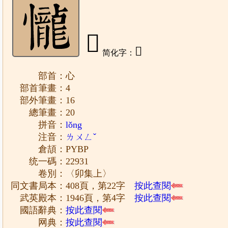
𢤱
𢘙
简化字：
部首：心
部首筆畫：4
部外筆畫：16
總筆畫：20
拼音：
lǒng
注音：
ㄌㄨㄥˇ
倉頡：PYBP
统一碼：22931
卷別：〈卯集上〉
同文書局本：408頁，第22字
按此查閱
武英殿本：1946頁，第4字
按此查閱
國語辭典：
按此查閱
网典：
按此查閱