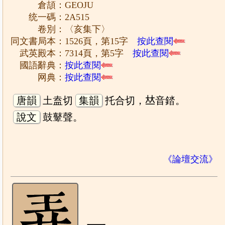
倉頡：GEOJU
统一碼：2A515
卷別：〈亥集下〉
同文書局本：1526頁，第15字
按此查閱
武英殿本：7314頁，第5字
按此查閱
國語辭典：
按此查閱
网典：
按此查閱
唐韻
土盍切
集韻
托合切，𠀤音錔。
說文
鼓鼙聲。
《論壇交流》