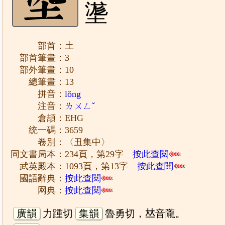
㙙
部首：土
部首筆畫：3
部外筆畫：10
總筆畫：13
拼音：
lǒng
注音：
ㄌㄨㄥˇ
倉頡：EHG
统一碼：3659
卷別：〈丑集中〉
同文書局本：234頁，第29字
按此查閱
武英殿本：1093頁，第13字
按此查閱
國語辭典：
按此查閱
网典：
按此查閱
廣韻
力踵切
集韻
魯勇切，𠀤音隴。