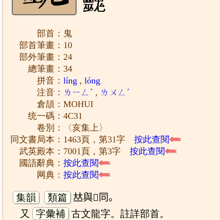
䰱
部首：鬼
部首筆畫：10
部外筆畫：24
總筆畫：34
拼音：
líng
,
lóng
注音：
ㄌㄧㄥˊ
,
ㄌㄨㄥˊ
倉頡：MOHUI
统一碼：4C31
卷別：〈亥集上〉
同文書局本：1463頁，第31字
按此查閱
武英殿本：7001頁，第3字
按此查閱
國語辭典：
按此查閱
网典：
按此查閱
集韻
類篇
𠀤與𩵀同。
又
字彙補
古文龍字。註詳部首。