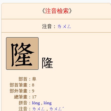
《
注音檢索
》
注音：
ㄌㄨㄥ
隆
部首：阜
部首筆畫：8
部外筆畫：9
總筆畫：17
拼音：
lōng
,
lóng
注音：
ㄌㄨㄥ
,
ㄌㄨㄥˊ