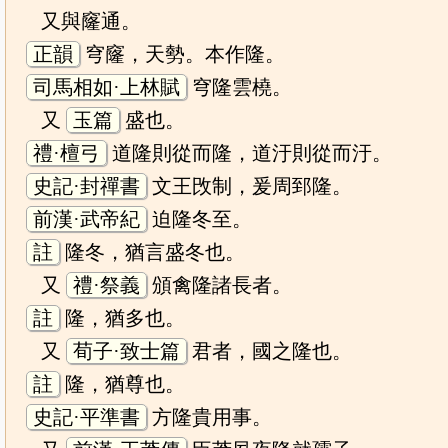
又與窿通。
正韻
穹窿，天勢。本作隆。
司馬相如·上林賦
穹隆雲橈。
又
玉篇
盛也。
禮·檀弓
道隆則從而隆，道汙則從而汙。
史記·封禪書
文王攺制，爰周郅隆。
前漢·武帝紀
迫隆冬至。
註
隆冬，猶言盛冬也。
又
禮·祭義
頒禽隆諸長者。
註
隆，猶多也。
又
荀子·致士篇
君者，國之隆也。
註
隆，猶尊也。
史記·平準書
方隆貴用事。