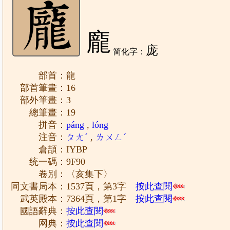
龐
庞
简化字：
部首：龍
部首筆畫：16
部外筆畫：3
總筆畫：19
拼音：
páng
,
lóng
注音：
ㄆㄤˊ
,
ㄌㄨㄥˊ
倉頡：IYBP
统一碼：9F90
卷別：〈亥集下〉
同文書局本：1537頁，第3字
按此查閱
武英殿本：7364頁，第1字
按此查閱
國語辭典：
按此查閱
网典：
按此查閱