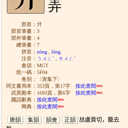
弄
部首：廾
部首筆畫：3
部外筆畫：4
總筆畫：7
拼音：
nòng
,
lòng
注音：
ㄋㄨㄥˋ
,
ㄌㄨㄥˋ
倉頡：MGT
统一碼：5F04
卷別：〈寅集下〉
同文書局本：353頁，第17字
按此查閱
武英殿本：1693頁，第6字
按此查閱
國語辭典：
按此查閱
网典：
按此查閱
唐韻
集韻
韻會
正韻
𠀤盧貢切，籠去