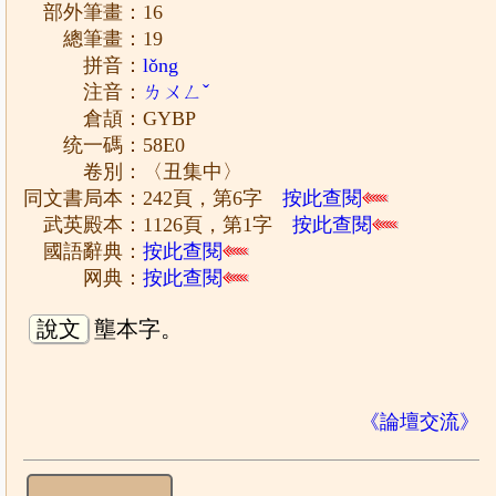
部外筆畫：16
總筆畫：19
拼音：
lǒng
注音：
ㄌㄨㄥˇ
倉頡：GYBP
统一碼：58E0
卷別：〈丑集中〉
同文書局本：242頁，第6字
按此查閱
武英殿本：1126頁，第1字
按此查閱
國語辭典：
按此查閱
网典：
按此查閱
說文
壟本字。
《論壇交流》