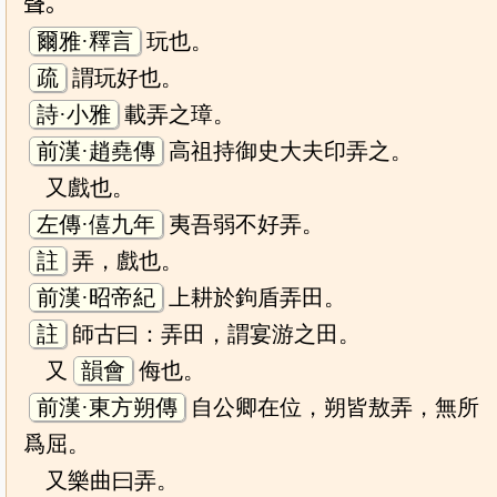
聲。
爾雅·釋言
玩也。
疏
謂玩好也。
詩·小雅
載弄之璋。
前漢·趙堯傳
高祖持御史大夫印弄之。
又戲也。
左傳·僖九年
夷吾弱不好弄。
註
弄，戲也。
前漢·昭帝紀
上耕於鉤盾弄田。
註
師古曰：弄田，謂宴游之田。
又
韻會
侮也。
前漢·東方朔傳
自公卿在位，朔皆敖弄，無所
爲屈。
又樂曲曰弄。