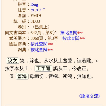
拼音：
lǒng
注音：
ㄌㄨㄥˇ
倉頡：EMIH
统一碼：3D33
卷別：〈巳集上〉
同文書局本：642頁，第8字
按此查閱
武英殿本：3060頁，第3字
按此查閱
國語辭典：
按此查閱
网典：
按此查閱
說文
㴳，涂也。从水从土尨聲，讀若隴。○
按字本从土，
正字通
譌从工，今改正。
又
篇海
母總切，音㠓。㴳鴻，無知也。
《論壇交流》