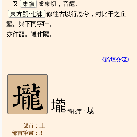
又
集韻
盧東切，音籠。
東方朔·七諫
修往古以行恩兮，封比干之丘
壟。與下同字叶。
亦作龍。通作隴。
《論壇交流》
壠
垅
简化字：
部首：土
部首筆畫：3