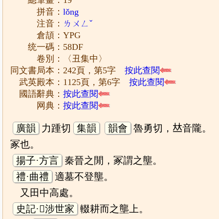
拼音：
lǒng
注音：
ㄌㄨㄥˇ
倉頡：YPG
统一碼：58DF
卷別：〈丑集中〉
同文書局本：242頁，第5字
按此查閱
武英殿本：1125頁，第6字
按此查閱
國語辭典：
按此查閱
网典：
按此查閱
廣韻
力踵切
集韻
韻會
魯勇切，𠀤音隴。
冢也。
揚子·方言
秦晉之閒，冢謂之壟。
禮·曲禮
適墓不登壟。
又田中高處。
史記·𨻰涉世家
輟耕而之壟上。