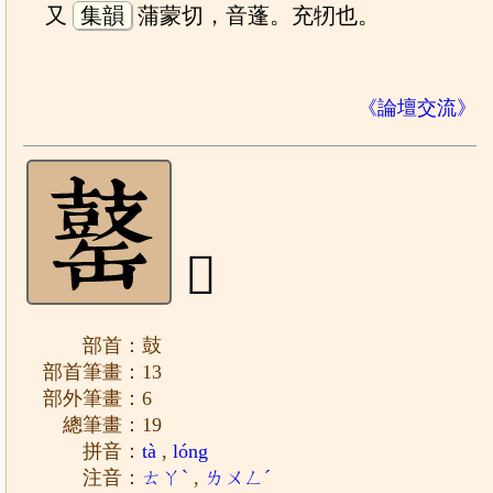
又
集韻
蒲蒙切，音蓬。充牣也。
《論壇交流》
𪔕
部首：鼓
部首筆畫：13
部外筆畫：6
總筆畫：19
拼音：
tà
,
lóng
注音：
ㄊㄚˋ
,
ㄌㄨㄥˊ