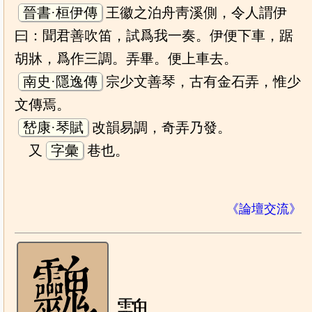
晉書·桓伊傳
王徽之泊舟靑溪側，令人謂伊
曰：聞君善吹笛，試爲我一奏。伊便下車，踞
胡牀，爲作三調。弄畢。便上車去。
南史·隱逸傳
宗少文善琴，古有金石弄，惟少
文傳焉。
嵆康·琴賦
改韻易調，奇弄乃發。
又
字彙
巷也。
《論壇交流》