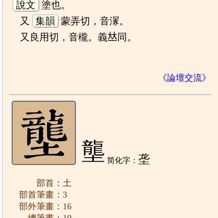
說文
塗也。
又
集韻
蒙弄切，音溕。
又良用切，音櫳。義𠀤同。
《論壇交流》
壟
垄
简化字：
部首：土
部首筆畫：3
部外筆畫：16
總筆畫：19