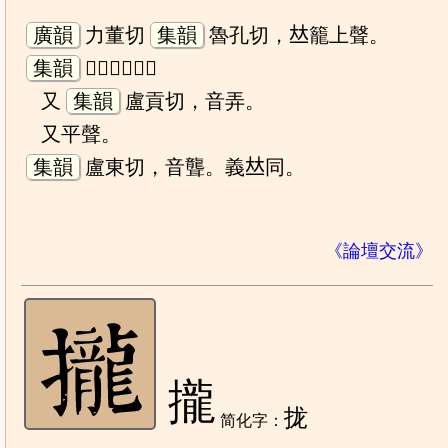
廣韻
力董切
集韻
魯孔切，𠀤籠上聲。
集韻
𢤱悷，很也。
又
集韻
盧貢切，音弄。
又平聲。
集韻
盧東切，音聾。義𠀤同。
《論壇交流》
攏
拢
简化字：