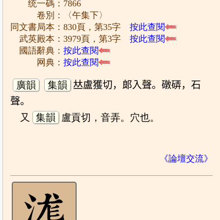
统一碼：7866
卷別：〈午集下〉
同文書局本：830頁，第35字
按此查閱
武英殿本：3979頁，第3字
按此查閱
國語辭典：
按此查閱
网典：
按此查閱
廣韻
集韻
𠀤盧獲切，郞入聲。礅硦，石
聲。
又
集韻
盧貢切，音弄。穴也。
《論壇交流》