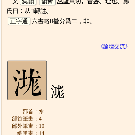
又
集韻
韻會
𠀤盧東切，音聾。理也。鄭
氏曰：从𢸭轉註。
正字通
六書略𢸭攏分爲二，非。
《論壇交流》
㴳
部首：水
部首筆畫：4
部外筆畫：10
總筆畫：14