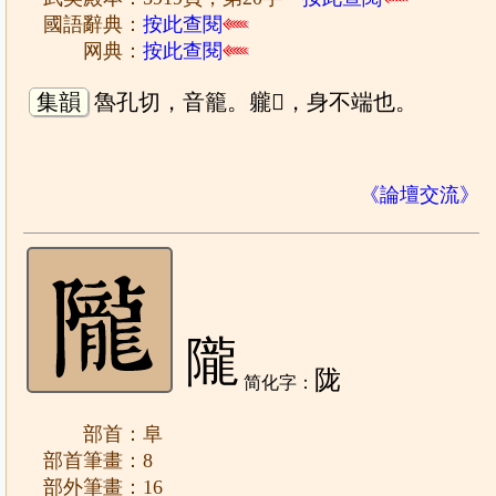
國語辭典：
按此查閱
网典：
按此查閱
集韻
魯孔切，音籠。䡁𨈹，身不端也。
《論壇交流》
隴
陇
简化字：
部首：阜
部首筆畫：8
部外筆畫：16