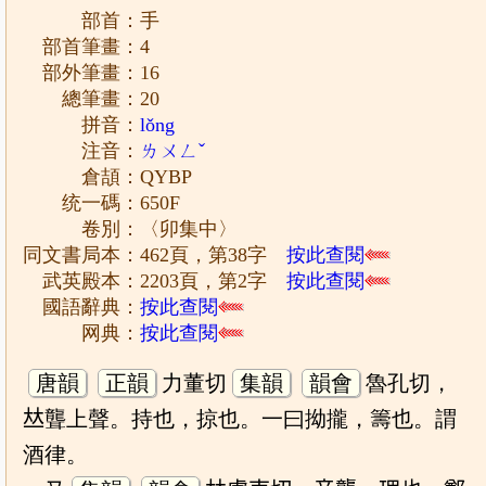
部首：手
部首筆畫：4
部外筆畫：16
總筆畫：20
拼音：
lǒng
注音：
ㄌㄨㄥˇ
倉頡：QYBP
统一碼：650F
卷別：〈卯集中〉
同文書局本：462頁，第38字
按此查閱
武英殿本：2203頁，第2字
按此查閱
國語辭典：
按此查閱
网典：
按此查閱
唐韻
正韻
力董切
集韻
韻會
魯孔切，
𠀤聾上聲。持也，掠也。一曰拗攏，籌也。謂
酒律。