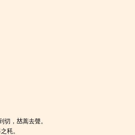
到切，𠀤蒿去聲。
海之秏。