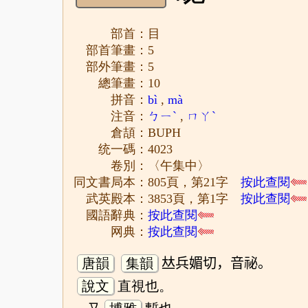
部首：目
部首筆畫：5
部外筆畫：5
總筆畫：10
拼音：
bì
,
mà
注音：
ㄅㄧˋ
,
ㄇㄚˋ
倉頡：BUPH
统一碼：4023
卷別：〈午集中〉
同文書局本：805頁，第21字
按此查閱
武英殿本：3853頁，第1字
按此查閱
國語辭典：
按此查閱
网典：
按此查閱
唐韻
集韻
𠀤兵媚切，音祕。
說文
直視也。