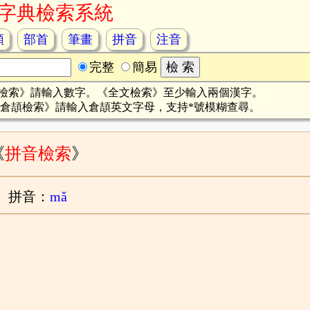
字典檢索系統
頡
部首
筆畫
拼音
注音
完整
簡易
檢索》請輸入數字。《全文檢索》至少輸入兩個漢字。
倉頡檢索》請輸入倉頡英文字母，支持*號模糊查尋。
《
拼音檢索
》
拼音：
mǎ