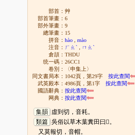
部首：艸
部首筆畫：6
部外筆畫：9
總筆畫：15
拼音：
hào
,
mào
注音：
ㄏㄠˋ
,
ㄇㄠˋ
倉頡：THDU
统一碼：26CC1
卷別：〈申集上〉
同文書局本：1042頁，第29字
按此查閱
武英殿本：4986頁，第1字
按此查閱
國語辭典：
按此查閱
网典：
按此查閱
集韻
虛到切，音耗。
類篇
吳俗以草木葉糞田曰𦳁。
又莫報切，音帽。