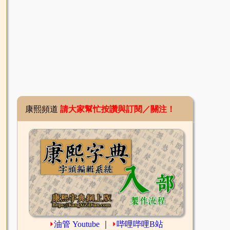
康熙頻道
請大家幫忙按讚與訂閱／關注！
⏵
油管 Youtube
｜
⏵
哔哩哔哩B站