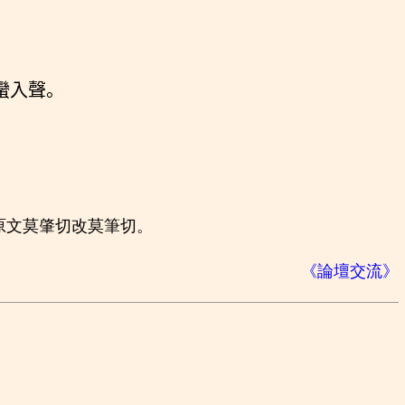
蠻入聲。
原文莫肇切改莫筆切。
《論壇交流》