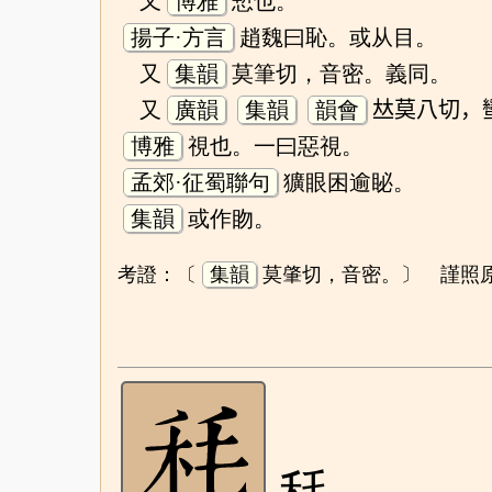
又
博雅
慙也。
揚子·方言
趙魏曰恥。或从目。
又
集韻
莫筆切，音密。義同。
又
廣韻
集韻
韻會
𠀤莫八切，
博雅
視也。一曰惡視。
孟郊·征蜀聯句
獷眼困逾䀣。
集韻
或作䀛。
考證：〔
集韻
莫肇切，音密。〕 謹照