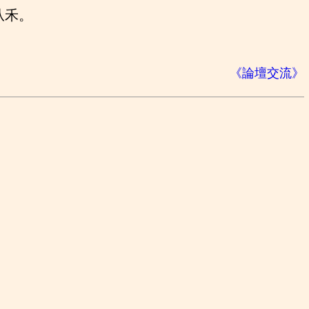
从禾。
《論壇交流》