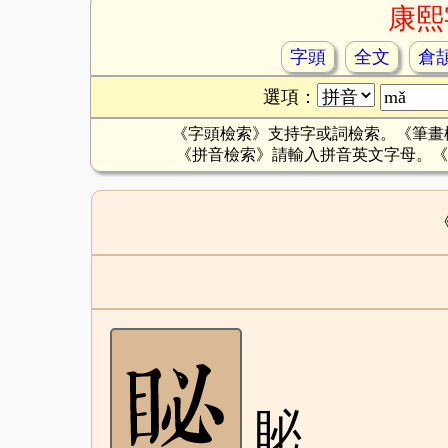
康熙
字頭
全文
倉
選項：
《字頭檢索》支持字或詞檢索。《筆畫
《拼音檢索》請輸入拼音英文字母。《
䀣