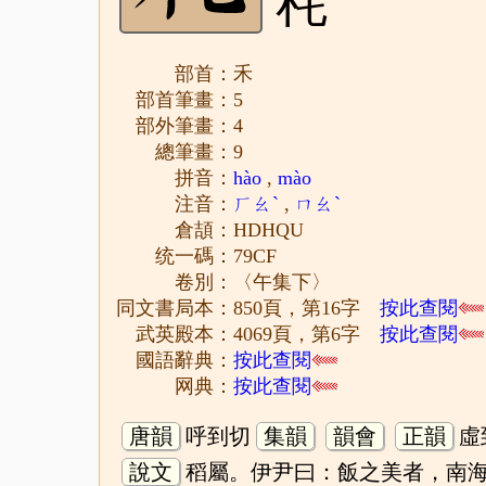
秏
部首：禾
部首筆畫：5
部外筆畫：4
總筆畫：9
拼音：
hào
,
mào
注音：
ㄏㄠˋ
,
ㄇㄠˋ
倉頡：HDHQU
统一碼：79CF
卷別：〈午集下〉
同文書局本：850頁，第16字
按此查閱
武英殿本：4069頁，第6字
按此查閱
國語辭典：
按此查閱
网典：
按此查閱
唐韻
呼到切
集韻
韻會
正韻
虛
說文
稻屬。伊尹曰：飯之美者，南