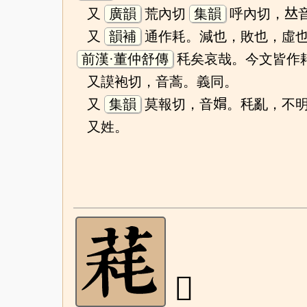
又
廣韻
荒內切
集韻
呼內切，𠀤
又
韻補
通作耗。減也，敗也，虛
前漢·董仲舒傳
秏矣哀哉。今文皆作
又謨袍切，音蒿。義同。
又
集韻
莫報切，音𡝭。秏亂，不
又姓。
𦳁