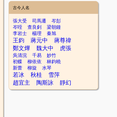
古今人名
張大受
司馬遷
岑彭
岑咥
查良釗
梁朝鐘
李岩士
楊理
秦旭
王鈞
蔣元中
蔣尊禕
鄭文燁
魏大中
虎張
吳清浣
千易
妙竹
初蝶
柳依依
林鈞曉
新蕾
柳旋
水琴
若冰
秋桂
雪萍
趙宜主
陶斯詠
靜幻