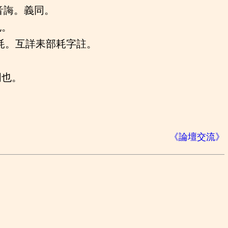
音誨。義同。
也。
耗。互詳耒部耗字註。
明也。
《論壇交流》