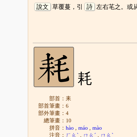
說文
草覆蔓，引
詩
左右芼之。或
耗
部首：耒
部首筆畫：6
部外筆畫：4
總筆畫：10
拼音：
hào
,
máo
,
mào
注音：
ㄏㄠˋ
,
ㄇㄠˊ
,
ㄇㄠˋ