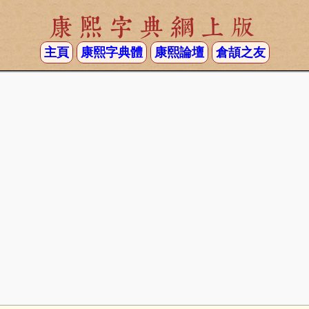
康熙字典網上版
主頁
康熙字典體
康熙論壇
倉頡之友